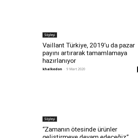
Söyleşi
Vaillant Türkiye, 2019’u da pazar
payını artırarak tamamlamaya
hazırlanıyor
khalkedon
-
9 Mart 2020
Söyleşi
“Zamanın ötesinde ürünler
geliştirmeye devam edeceğiz”