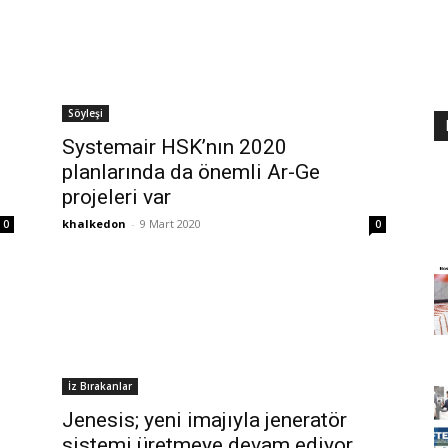
Söyleşi
Systemair HSK’nın 2020
planlarında da önemli Ar-Ge
projeleri var
khalkedon
-
9 Mart 2020
0
0
İz Bırakanlar
Jenesis; yeni imajıyla jeneratör
sistemi üretmeye devam ediyor