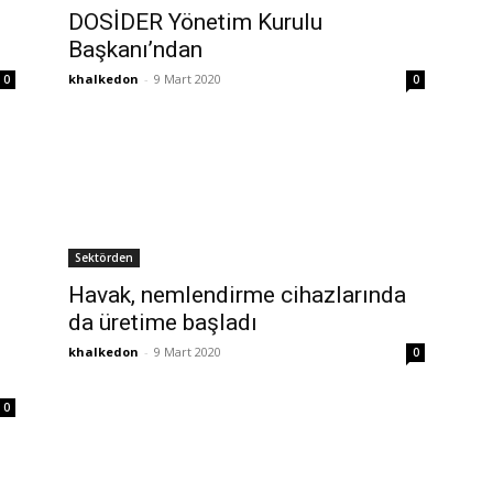
DOSİDER Yönetim Kurulu
Başkanı’ndan
khalkedon
-
9 Mart 2020
0
0
Sektörden
Havak, nemlendirme cihazlarında
da üretime başladı
khalkedon
-
9 Mart 2020
0
0