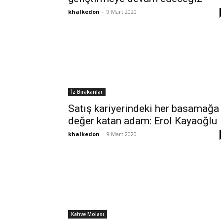
khalkedon
-
9 Mart 2020
İz Bırakanlar
Satış kariyerindeki her basamağa
değer katan adam: Erol Kayaoğlu
khalkedon
-
9 Mart 2020
Kahve Molası