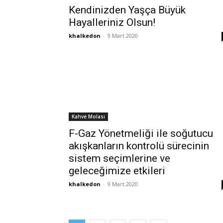
Kendinizden Yaşça Büyük
Hayalleriniz Olsun!
khalkedon
-
9 Mart 2020
Kahve Molası
F-Gaz Yönetmeliği ile soğutucu
akışkanların kontrolü sürecinin
sistem seçimlerine ve
geleceğimize etkileri
khalkedon
-
9 Mart 2020