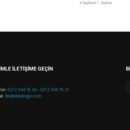
4 Sayfanın 1. Sayfası
İMLE İLETİŞİME GEÇİN
B
fon:
0212 544 76 20
-
0212 544 76 21
il:
dtk@dtkdergisi.com