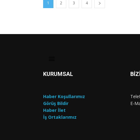
1
2
3
4
KURUMSAL
BİZ
Haber Koşullarımız
Tele
Görüş Bildir
E-Ma
Haber İlet
İş Ortaklarımız