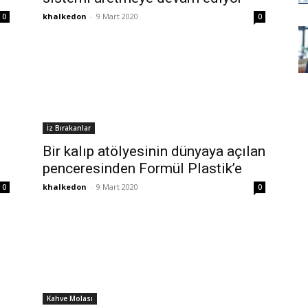
khalkedon
-
9 Mart 2020
0
0
İz Bırakanlar
Bir kalıp atölyesinin dünyaya açılan
penceresinden Formül Plastik’e
khalkedon
-
9 Mart 2020
0
0
Kahve Molası