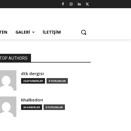
TEN
GALERI
İLETIŞIM
TOP AUTHORS
dtk dergisi
2247 HABERLER
0 YORUMLAR
khalkedon
36 HABERLER
0 YORUMLAR