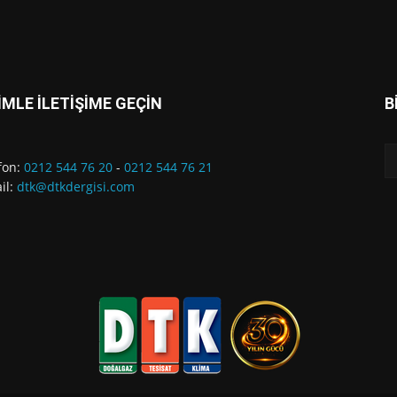
İMLE İLETİŞİME GEÇİN
B
fon:
0212 544 76 20
-
0212 544 76 21
il:
dtk@dtkdergisi.com