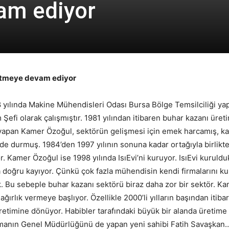
am ediyor
üretmeye devam ediyor
yılında Makine Mühendisleri Odası Bursa Bölge Temsilciliği yap
Şefi olarak çalışmıştır. 1981 yılından itibaren buhar kazanı üret
da yapan Kamer Özoğul, sektörün gelişmesi için emek harcamış, kaz
nde durmuş. 1984’den 1997 yılının sonuna kadar ortağıyla birlikt
ıyor. Kamer Özoğul ise 1998 yılında IsıEvi’ni kuruyor. IsıEvi kuru
a doğru kayıyor. Çünkü çok fazla mühendisin kendi firmalarını 
 Bu sebeple buhar kazanı sektörü biraz daha zor bir sektör. Kam
ğırlık vermeye başlıyor. Özellikle 2000’li yılların başından itiba
etimine dönüyor. Habibler tarafındaki büyük bir alanda üretime 
n firmanın Genel Müdürlüğünü de yapan yeni sahibi Fatih Savaşkan