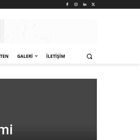
LTEN
GALERI
İLETIŞIM
emi