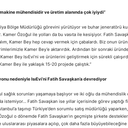
 makine mühendisidir ve üretim alanında çok iyiydi”
ya Bölge Müdürlüğü görevini yürütüyor ve buhar jeneratörü kull
. Kamer Özoğul ile yolları da bu vasıta ile kesişiyor. Fatih Sava
yalım, Kamer Bey hep cevap vermek için çabalardı. Biz onun ürünl
rimlerimizle Kamer Bey’e aktarırdık. Ardından bir sonraki üründe,
amer Bey IsıEvi’ni ve ürünlerini geliştirmek için sürekli çalışır
 Kamer Bey ile yaklaşık 15-20 projede çalıştık.”
yonu nedeniyle IsıEvi’ni Fatih Savaşkan’a devrediyor
 sağlık sorunları yaşamaya başlıyor ve iki oğlu da mühendislik 
da istemiyor… Fatih Savaşkan ise yıllar içerisinde görev yaptığı
stanbul’a taşınıp Türkiye’den sorumlu satış müdürlüğü yaparken, 
Özoğul o dönemde Fatih Savaşkan’ın geçmişte şirkete destekler
t ile uluslararası piyasalara açılıp, çok daha fazla büyüyebilece