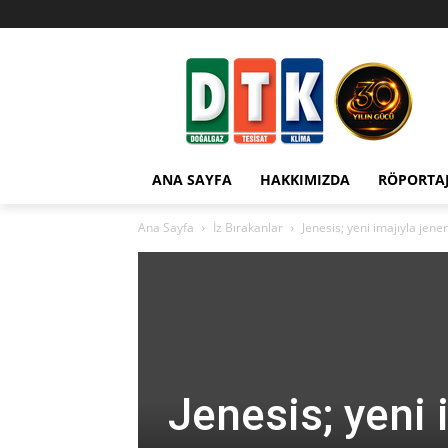
ANA SAYFA
HAKKIMIZDA
RÖPORTA
Ana Sayfa
İz Bırakanlar
Jenesis; yeni imajıyla jen
Jenesis; yeni 