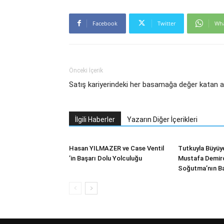
Facebook
Twitter
Wh
Önceki İçerik
Satış kariyerindeki her basamağa değer katan 
İlgili Haberler
Yazarın Diğer İçerikleri
Hasan YILMAZER ve Case Ventil
Tutkuyla Büyüye
’in Başarı Dolu Yolculuğu
Mustafa Demirc
Soğutma’nın Ba