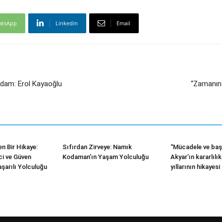
atsApp
Linkedin
Email
adam: Erol Kayaoğlu
“Zamanın 
n Bir Hikaye:
Sıfırdan Zirveye: Namık
“Mücadele ve başa
i ve Güven
Kodaman’ın Yaşam Yolculuğu
Akyar’ın kararlılı
şarılı Yolculuğu
yıllarının hikayesi