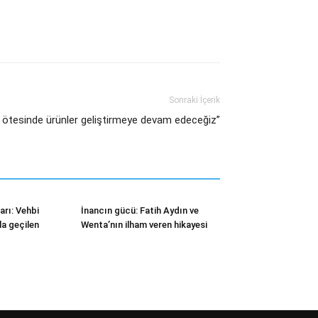
Sonraki İçerik
ötesinde ürünler geliştirmeye devam edeceğiz”
rı: Vehbi
İnancın gücü: Fatih Aydın ve
kla geçilen
Wenta’nın ilham veren hikayesi