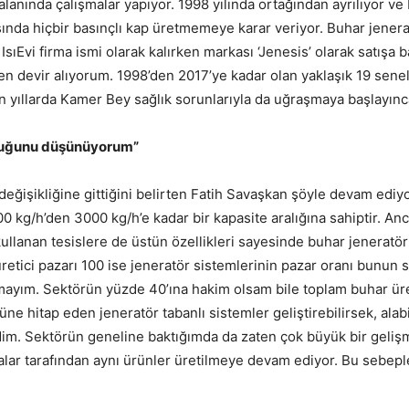
 alanında çalışmalar yapıyor. 1998 yılında ortağından ayrılıyor ve
ışında hiçbir basınçlı kap üretmemeye karar veriyor. Buhar jene
sıEvi firma ismi olarak kalırken markası ‘Jenesis’ olarak satışa b
 ben devir alıyorum. 1998’den 2017’ye kadar olan yaklaşık 19 se
n yıllarda Kamer Bey sağlık sorunlarıyla da uğraşmaya başlayınca
olduğunu düşünüyorum”
değişikliğine gittiğini belirten Fatih Savaşkan şöyle devam edi
00 kg/h’den 3000 kg/h’e kadar bir kapasite aralığına sahiptir. 
kullanan tesislere de üstün özellikleri sayesinde buhar jeneratö
etici pazarı 100 ise jeneratör sistemlerinin pazar oranı bunun 
rmayım. Sektörün yüzde 40’ına hakim olsam bile toplam buhar üre
ne hitap eden jeneratör tabanlı sistemler geliştirebilirsek, alab
dim. Sektörün geneline baktığımda da zaten çok büyük bir geliş
alar tarafından aynı ürünler üretilmeye devam ediyor. Bu sebepl