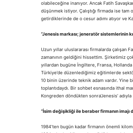
olabileceğine inanıyor. Ancak Fatih Savaşkan,
düşünmek istiyor. Çalıştığı firmada ise tam
getirdiklerinde de o cesur adımı atıyor ve K
“Jenesis markası; jeneratör sistemlerinin kıs
Uzun yıllar uluslararası firmalarda çalışan F
zamanının geldiğini hissettim. Şirketimiz çok
yıllardan bugüne İngiltere, Fransa, Hollanda
Türkiye’de düzenlediğimiz eğitimlerde sekt
10 binin üzerinde teknik adam vardır. Yine b
toplantıdaydı. Bir sohbet esnasında ithal mar
Kongreden döndükten sonra‘Jenesis’ adıyla ür
“İsim değişikliği ile beraber firmanın imajı
1984’ten bugün kadar firmanın önemli kilomet