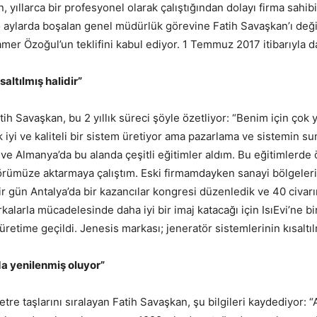
 yıllarca bir profesyonel olarak çalıştığından dolayı firma sahibi
 o aylarda boşalan genel müdürlük görevine Fatih Savaşkan’ı değ
amer Özoğul’un teklifini kabul ediyor. 1 Temmuz 2017 itibarıyla d
altılmış halidir”
atih Savaşkan, bu 2 yıllık süreci şöyle özetliyor: “Benim için çok 
 iyi ve kaliteli bir sistem üretiyor ama pazarlama ve sistemin su
 ve Almanya’da bu alanda çeşitli eğitimler aldım. Bu eğitimlerde 
örümüze aktarmaya çalıştım. Eski firmamdayken sanayi bölgeleri
ir gün Antalya’da bir kazancılar kongresi düzenledik ve 40 civar
kalarla mücadelesinde daha iyi bir imaj katacağı için IsıEvi’ne bi
etime geçildi. Jenesis markası; jeneratör sistemlerinin kısaltılm
 da yenilenmiş oluyor”
re taşlarını sıralayan Fatih Savaşkan, şu bilgileri kaydediyor: