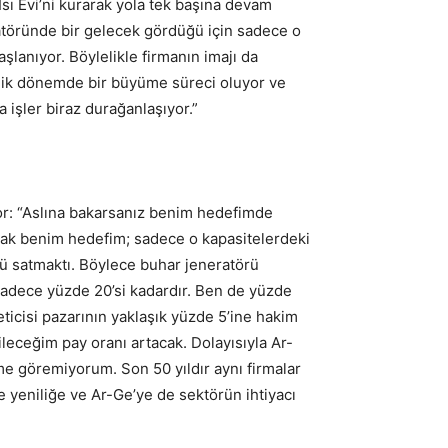
 Isı Evi’ni kurarak yola tek başına devam
ratöründe bir gelecek gördüğü için sadece o
aşlanıyor. Böylelikle firmanın imajı da
nelik dönemde bir büyüme süreci oluyor ve
 işler biraz durağanlaşıyor.”
yor: “Aslına bakarsanız benim hedefimde
Ancak benim hedefim; sadece o kapasitelerdeki
rü satmaktı. Böylece buhar jeneratörü
sadece yüzde 20’si kadardır. Ben de yüzde
ticisi pazarının yaklaşık yüzde 5’ine hakim
ileceğim pay oranı artacak. Dolayısıyla Ar-
me göremiyorum. Son 50 yıldır aynı firmalar
e yeniliğe ve Ar-Ge’ye de sektörün ihtiyacı