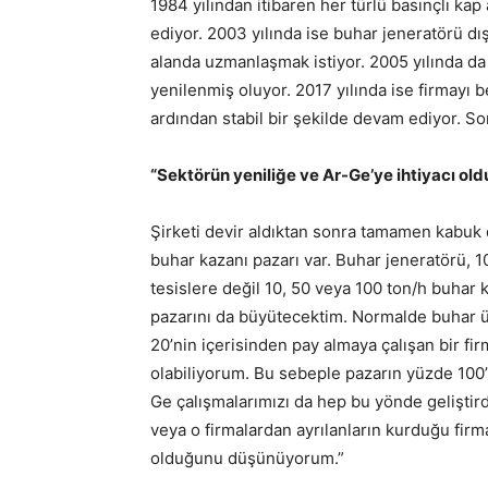
1984 yılından itibaren her türlü basınçlı kap
ediyor. 2003 yılında ise buhar jeneratörü d
alanda uzmanlaşmak istiyor. 2005 yılında da I
yenilenmiş oluyor. 2017 yılında ise firmayı
ardından stabil bir şekilde devam ediyor. So
“Sektörün yeniliğe ve Ar-Ge’ye ihtiyacı 
Şirketi devir aldıktan sonra tamamen kabuk 
buhar kazanı pazarı var. Buhar jeneratörü, 1
tesislere değil 10, 50 veya 100 ton/h buhar 
pazarını da büyütecektim. Normalde buhar ür
20’nin içerisinden pay almaya çalışan bir fi
olabiliyorum. Bu sebeple pazarın yüzde 100’ü
Ge çalışmalarımızı da hep bu yönde geliştir
veya o firmalardan ayrılanların kurduğu firm
olduğunu düşünüyorum.”