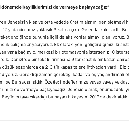
eki dönemde bayiliklerimizi de vermeye başlayacağız”
iren Jenesis’in kısa ve orta vadede üretim alanını genişletmeyi 
“2 yılda ciromuz yaklaşık 3 katına çıktı. Gelen talepler arttı. Bu
reketlendiğinde bununla ilgili de aksiyonlar almayı planlıyoruz. 
elik çalışmalar yapıyoruz. Ek olarak, yeni geliştirdiğimiz iki sis
yan yana bağlayıp, merkezi bir otomasyonla isterseniz 10 isterse
dik. Denizli’de bir tekstil firmasına 9 ton/saatlik bir kazan dair
n düşük sezonlarda da 2-3 t/h kapasitelere ihtiyaçları vardı. Biz
iyoruz. Gerektiği zaman gerektiği kadar ve eş yaşlandırmalı olar
ini ise Bursa’dan aldık. Özetle; hedeflerimize yavaş yavaş yaklaştı
rimizi de vermeye başlayacağız. Jenesis olarak, önümüzdeki yıl
y’in ortaya çıkardığı bu başarı hikayesini 2017’de devir aldık 