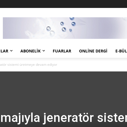
JLAR
ABONELIK
FUARLAR
ONLINE DERGI
E-BÜ
eratör sistemi üretmeye devam ediyor
imajıyla jeneratör sist