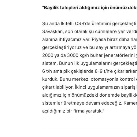
“Bayilik talepleri aldığımız için önümüzd
Şu anda İkitelli OSB’de üretimini gerçekleşt
Savaşkan, son olarak şu cümlelere yer verdi: 
alanına ihtiyacımız var. Piyasa biraz daha ha
gerçekleştiriyoruz ve bu sayıyı artırmaya yön
2000 ya da 3000 kg/h buhar jeneratörlerini 
sistem. Bunun ilk uygulamalarını gerçekleştir
6 t/h ama pik çekişlerde 8-9 t/h’e çıkarlarke
kurduk. Bunu merkezi otomasyonla kontrol ed
çıkartılabiliyor. İkinci uygulamamızın sipariş
aldığımız için önümüzdeki dönemde bayilikle
sistemler üretmeye devam edeceğiz. Kamer Be
açıldığımız bir firma yarattık.”