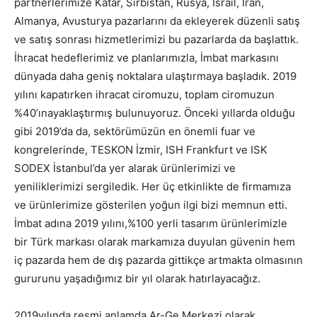
partnerlerimize Katar, Sırbistan, Rusya, İsrail, İran,
Almanya, Avusturya pazarlarını da ekleyerek düzenli satış
ve satış sonrası hizmetlerimizi bu pazarlarda da başlattık.
İhracat hedeflerimiz ve planlarımızla, İmbat markasını
dünyada daha geniş noktalara ulaştırmaya başladık. 2019
yılını kapatırken ihracat ciromuzu, toplam ciromuzun
%40’ınayaklaştırmış bulunuyoruz. Önceki yıllarda olduğu
gibi 2019’da da, sektörümüzün en önemli fuar ve
kongrelerinde, TESKON İzmir, ISH Frankfurt ve ISK
SODEX İstanbul’da yer alarak ürünlerimizi ve
yeniliklerimizi sergiledik. Her üç etkinlikte de firmamıza
ve ürünlerimize gösterilen yoğun ilgi bizi memnun etti.
İmbat adına 2019 yılını,%100 yerli tasarım ürünlerimizle
bir Türk markası olarak markamıza duyulan güvenin hem
iç pazarda hem de dış pazarda gittikçe artmakta olmasının
gururunu yaşadığımız bir yıl olarak hatırlayacağız.
2019yılında resmi anlamda Ar-Ge Merkezi olarak