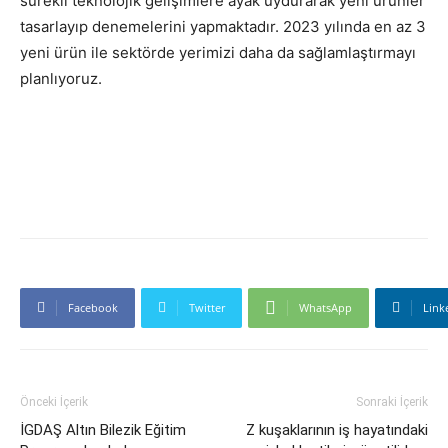
sürekli teknolojik gelişimlere ayak uydurarak yeni ürünler
tasarlayıp denemelerini yapmaktadır. 2023 yılında en az 3
yeni ürün ile sektörde yerimizi daha da sağlamlaştırmayı
planlıyoruz.
Facebook
Twitter
WhatsApp
Link
Önceki İçerik
Sonraki İçerik
İGDAŞ Altın Bilezik Eğitim
Z kuşaklarının iş hayatındaki