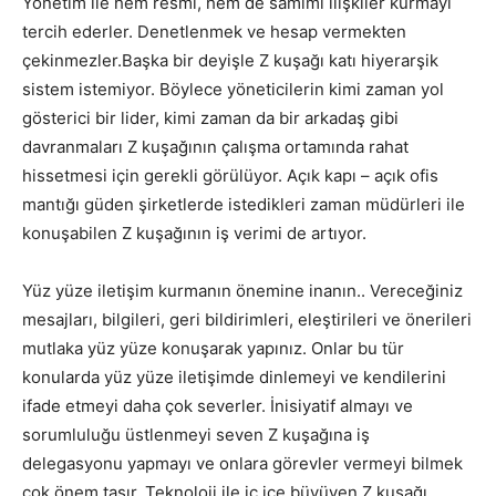
Yönetim ile hem resmi, hem de samimi ilişkiler kurmayı
tercih ederler. Denetlenmek ve hesap vermekten
çekinmezler.Başka bir deyişle Z kuşağı katı hiyerarşik
sistem istemiyor. Böylece yöneticilerin kimi zaman yol
gösterici bir lider, kimi zaman da bir arkadaş gibi
davranmaları Z kuşağının çalışma ortamında rahat
hissetmesi için gerekli görülüyor. Açık kapı – açık ofis
mantığı güden şirketlerde istedikleri zaman müdürleri ile
konuşabilen Z kuşağının iş verimi de artıyor.
Yüz yüze iletişim kurmanın önemine inanın.. Vereceğiniz
mesajları, bilgileri, geri bildirimleri, eleştirileri ve önerileri
mutlaka yüz yüze konuşarak yapınız. Onlar bu tür
konularda yüz yüze iletişimde dinlemeyi ve kendilerini
ifade etmeyi daha çok severler. İnisiyatif almayı ve
sorumluluğu üstlenmeyi seven Z kuşağına iş
delegasyonu yapmayı ve onlara görevler vermeyi bilmek
çok önem taşır. Teknoloji ile iç içe büyüyen Z kuşağı