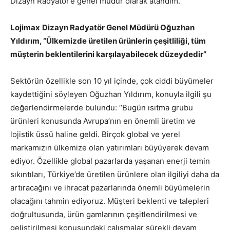
Dizayn Radyatör’e genel müdür olarak atandım.”
Lojimax
Dizayn Radyatör Genel Müdürü Oğuzhan
Yıldırım, “Ülkemizde üretilen ürünlerin çeşitliliği, tüm
müşterin beklentilerini karşılayabilecek düzeydedir”
Sektörün özellikle son 10 yıl içinde, çok ciddi büyümeler
kaydettiğini söyleyen Oğuzhan Yıldırım, konuyla ilgili şu
değerlendirmelerde bulundu: “Bugün ısıtma grubu
ürünleri konusunda Avrupa’nın en önemli üretim ve
lojistik üssü haline geldi. Birçok global ve yerel
markamızın ülkemize olan yatırımları büyüyerek devam
ediyor. Özellikle global pazarlarda yaşanan enerji temin
sıkıntıları, Türkiye’de üretilen ürünlere olan ilgiliyi daha da
artıracağını ve ihracat pazarlarında önemli büyümelerin
olacağını tahmin ediyoruz. Müşteri beklenti ve talepleri
doğrultusunda, ürün gamlarının çeşitlendirilmesi ve
geliştirilmesi konusundaki çalışmalar sürekli devam