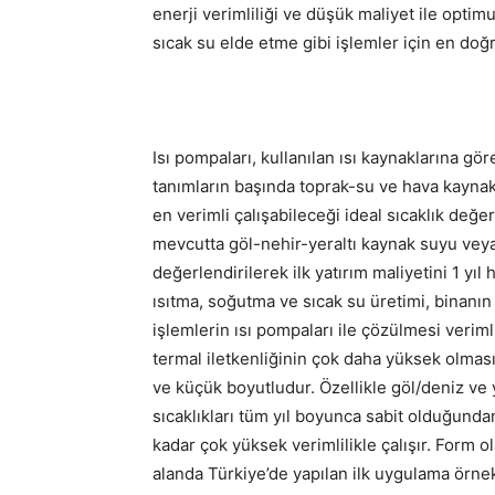
enerji verimliliği ve düşük maliyet ile optim
sıcak su elde etme gibi işlemler için en doğr
Isı pompaları, kullanılan ısı kaynaklarına gö
tanımların başında toprak-su ve hava kaynaklı
en verimli çalışabileceği ideal sıcaklık değe
mevcutta göl-nehir-yeraltı kaynak suyu veya
değerlendirilerek ilk yatırım maliyetini 1 yıl
ısıtma, soğutma ve sıcak su üretimi, binanı
işlemlerin ısı pompaları ile çözülmesi veriml
termal iletkenliğinin çok daha yüksek olmas
ve küçük boyutludur. Özellikle göl/deniz ve y
sıcaklıkları tüm yıl boyunca sabit olduğund
kadar çok yüksek verimlilikle çalışır. Form 
alanda Türkiye’de yapılan ilk uygulama örne