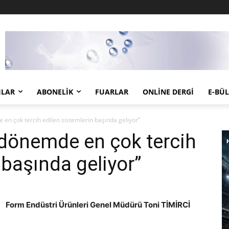
JLAR
ABONELIK
FUARLAR
ONLINE DERGI
E-BÜ
 en çok tercih edilen sistemlerin başında geliyor”
 dönemde en çok tercih
 başında geliyor”
Form Endüstri Ürünleri Genel Müdürü Toni TİMİRCİ