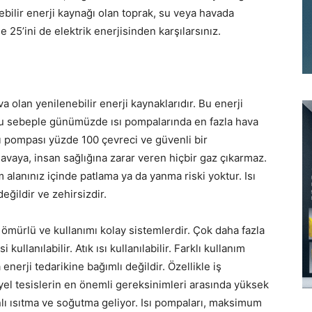
ebilir enerji kaynağı olan toprak, su veya havada
 25’ini de elektrik enerjisinden karşılarsınız.
olan yenilenebilir enerji kaynaklarıdır. Bu enerji
Bu sebeple günümüzde ısı pompalarında en fazla hava
Isı pompası yüzde 100 çevreci ve güvenli bir
havaya, insan sağlığına zarar veren hiçbir gaz çıkarmaz.
alanınız içinde patlama ya da yanma riski yoktur. Isı
eğildir ve zehirsizdir.
mürlü ve kullanımı kolay sistemlerdir. Çok daha fazla
llanılabilir. Atık ısı kullanılabilir. Farklı kullanım
a enerji tedarikine bağımlı değildir. Özellikle iş
riyel tesislerin en önemli gereksinimleri arasında yüksek
nlı ısıtma ve soğutma geliyor. Isı pompaları, maksimum