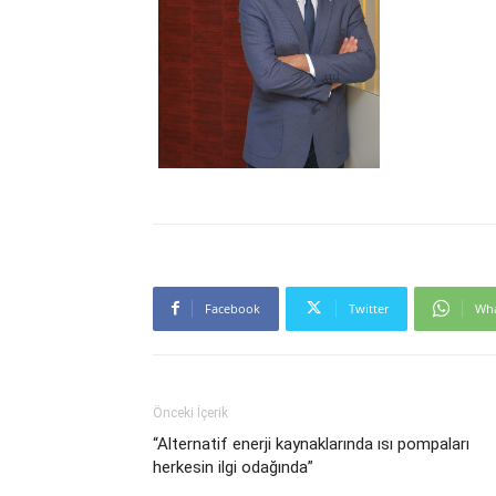
Facebook
Twitter
Wh
Önceki İçerik
“Alternatif enerji kaynaklarında ısı pompaları
herkesin ilgi odağında”