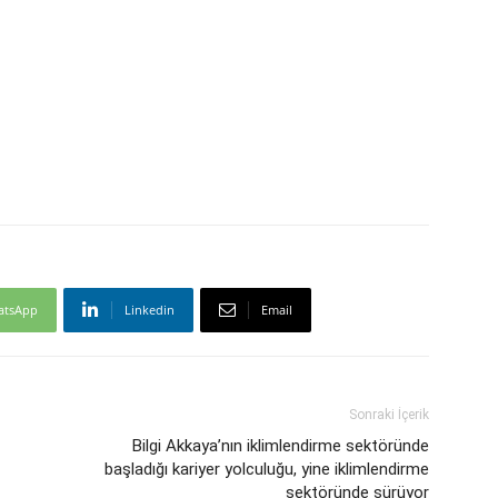
atsApp
Linkedin
Email
Sonraki İçerik
Bilgi Akkaya’nın iklimlendirme sektöründe
başladığı kariyer yolculuğu, yine iklimlendirme
sektöründe sürüyor