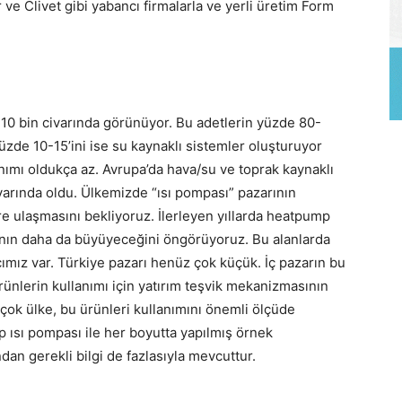
 ve Clivet gibi yabancı firmalarla ve yerli üretim Form
 10 bin civarında görünüyor. Bu adetlerin yüzde 80-
Yüzde 10-15’ini ise su kaynaklı sistemler oluşturuyor
anımı oldukça az. Avrupa’da hava/su ve toprak kaynaklı
ivarında oldu. Ülkemizde “ısı pompası” pazarının
e ulaşmasını bekliyoruz. İlerleyen yıllarda heatpump
rının daha da büyüyeceğini öngörüyoruz. Bu alanlarda
cımız var. Türkiye pazarı henüz çok küçük. İç pazarın bu
nlerin kullanımı için yatırım teşvik mekanizmasının
rçok ülke, bu ürünleri kullanımını önemli ölçüde
ip ısı pompası ile her boyutta yapılmış örnek
an gerekli bilgi de fazlasıyla mevcuttur.