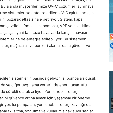
k. Bu alanda müşterilerimize UV-C çözümleri sunmaya
irme sistemlerine entegre edilen UV-C ışık teknolojisi,
nı bozarak etkisiz hale getiriyor. Sistem, kapalı
ın çevrildiği fancoil, ısı pompası, VRF ve split klima
la çalışan yani tam taze hava ya da karışım havasının
 sistemlerine de entegre edilebiliyor. Bu sistemler
fisler, mağazalar ve benzeri alanlar daha güvenli ve
edilen sistemlerin başında geliyor. Isı pompaları düşük
rda ve diğer uygulama yerlerinde enerji tasarrufu
i de sürekli olarak artıyor. Yenilenebilir enerji
ceğini güvence altına almak için yaşamsal bir öneme
riyor. Isı pompaları, yenilenebilir enerji kaynağı olan
anarak ısıtma, soğutma ve kullanım sıcak suyu sağlar.