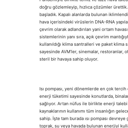
doğru gözlemleyip, hızlıca çözümler üretti
başladık. Kapalı alanlarda bulunan iklimlend
hava içerisindeki virüslerin DNA-RNA yapıları
çevrim olarak adlandırılan yani ortam havasın
sistemlerinin yanı sıra, açık çevrim mantığıy
kullanıldığı klima santralleri ve paket klima
sayesinde AVM’ler, sinemalar, restoranlar, o
steril bir havaya sahip oluyor.
Isı pompası, yeni dönemlerde en çok tercih 
enerji tüketimi sayesinde konutlarda, binala
sağlıyor. Artan nüfus ile birlikte enerji taleb
kaynaklarının kullanımı tüm insanlığın gele
sahip. İşte tam burada ısı pompası devreye gi
toprak, su veya havada bulunan enerjiyi kull