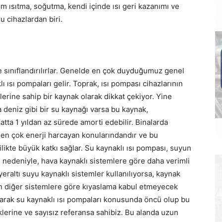
um ısıtma, soğutma, kendi içinde ısı geri kazanımı ve
u cihazlardan biri.
re sınıflandırılırlar. Genelde en çok duyduğumuz genel
 ısı pompaları gelir. Toprak, ısı pompası cihazlarının
rlerine sahip bir kaynak olarak dikkat çekiyor. Yine
 deniz gibi bir su kaynağı varsa bu kaynak,
 hatta 1 yıldan az sürede amorti edebilir. Binalarda
n en çok enerji harcayan konularındandır ve bu
ilikte büyük katkı sağlar. Su kaynaklı ısı pompası, suyun
ı nedeniyle, hava kaynaklı sistemlere göre daha verimli
eraltı suyu kaynaklı sistemler kullanılıyorsa, kaynak
an diğer sistemlere göre kıyaslama kabul etmeyecek
olarak su kaynaklı ısı pompaları konusunda öncü olup bu
klerine ve sayısız referansa sahibiz. Bu alanda uzun