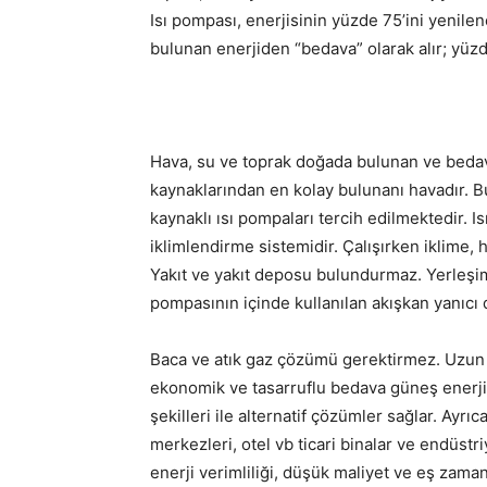
Isı pompası, enerjisinin yüzde 75’ini yenilen
bulunan enerjiden “bedava” olarak alır; yüzde
Hava, su ve toprak doğada bulunan ve bedava 
kaynaklarından en kolay bulunanı havadır. 
kaynaklı ısı pompaları tercih edilmektedir. 
iklimlendirme sistemidir. Çalışırken iklime, 
Yakıt ve yakıt deposu bulundurmaz. Yerleşim 
pompasının içinde kullanılan akışkan yanıcı d
Baca ve atık gaz çözümü gerektirmez. Uzun ö
ekonomik ve tasarruflu bedava güneş enerjisi ku
şekilleri ile alternatif çözümler sağlar. Ayrıc
merkezleri, otel vb ticari binalar ve endüst
enerji verimliliği, düşük maliyet ve eş zama