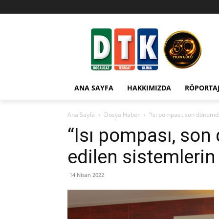
ANA SAYFA
HAKKIMIZDA
RÖPORTA
Ana Sayfa
Dosya Haber
“Isı pompası, son dönemde
“Isı pompası, son
edilen sistemlerin
14 Nisan 2022