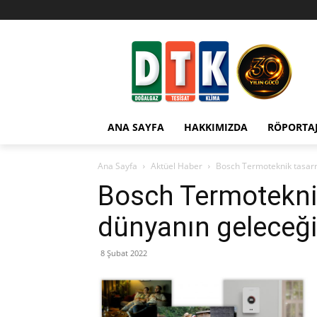
ANA SAYFA
HAKKIMIZDA
RÖPORTA
Ana Sayfa
Aktüel Haber
Bosch Termoteknik tasarru
Bosch Termoteknik
dünyanın geleceği 
8 Şubat 2022