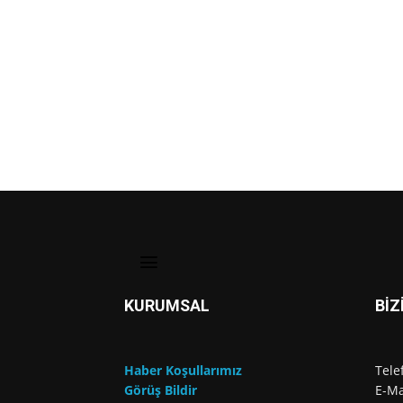
KURUMSAL
BİZ
Haber Koşullarımız
Tele
Görüş Bildir
E-Ma