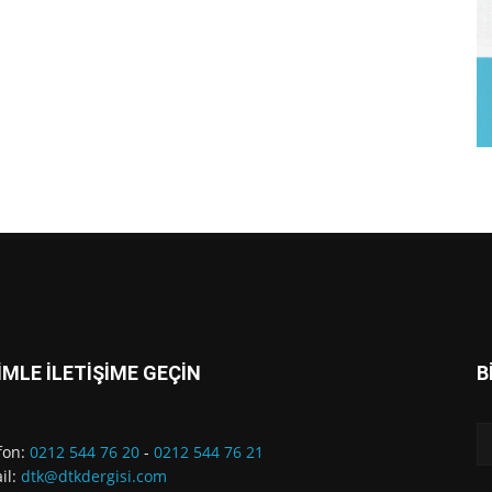
İMLE İLETİŞİME GEÇİN
B
fon:
0212 544 76 20
-
0212 544 76 21
il:
dtk@dtkdergisi.com