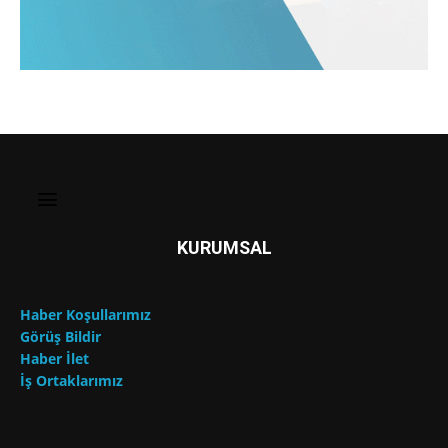
KURUMSAL
Haber Koşullarımız
Görüş Bildir
Haber İlet
İş Ortaklarımız