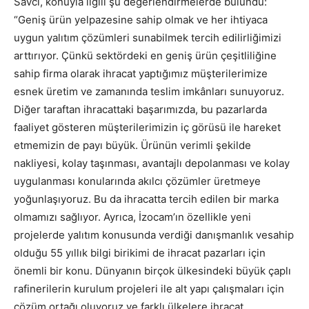
Savcı, konuyla ilgili şu değerlendirmelerde bulundu:
“Geniş ürün yelpazesine sahip olmak ve her ihtiyaca
uygun yalıtım çözümleri sunabilmek tercih edilirliğimizi
arttırıyor. Çünkü sektördeki en geniş ürün çeşitliliğine
sahip firma olarak ihracat yaptığımız müşterilerimize
esnek üretim ve zamanında teslim imkânları sunuyoruz.
Diğer taraftan ihracattaki başarımızda, bu pazarlarda
faaliyet gösteren müşterilerimizin iç görüsü ile hareket
etmemizin de payı büyük. Ürünün verimli şekilde
nakliyesi, kolay taşınması, avantajlı depolanması ve kolay
uygulanması konularında akılcı çözümler üretmeye
yoğunlaşıyoruz. Bu da ihracatta tercih edilen bir marka
olmamızı sağlıyor. Ayrıca, İzocam’ın özellikle yeni
projelerde yalıtım konusunda verdiği danışmanlık vesahip
olduğu 55 yıllık bilgi birikimi de ihracat pazarları için
önemli bir konu. Dünyanın birçok ülkesindeki büyük çaplı
rafinerilerin kurulum projeleri ile alt yapı çalışmaları için
çözüm ortağı oluyoruz ve farklı ülkelere ihracat