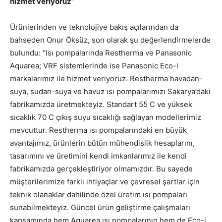
hizmet veriyoruz”
Ürünlerinden ve teknolojiye bakış açılarından da
bahseden Onur Öksüz, son olarak şu değerlendirmelerde
bulundu: “Isı pompalarında Restherma ve Panasonic
Aquarea; VRF sistemlerinde ise Panasonic Eco-i
markalarımız ile hizmet veriyoruz. Restherma havadan-
suya, sudan-suya ve havuz ısı pompalarımızı Sakarya’daki
fabrikamızda üretmekteyiz. Standart 55 C ve yüksek
sıcaklık 70 C çıkış suyu sıcaklığı sağlayan modellerimiz
mevcuttur. Restherma ısı pompalarındaki en büyük
avantajımız, ürünlerin bütün mühendislik hesaplarını,
tasarımını ve üretimini kendi imkanlarımız ile kendi
fabrikamızda gerçekleştiriyor olmamızdır. Bu sayede
müşterilerimize farklı ihtiyaçlar ve çevresel şartlar için
teknik olanaklar dahilinde özel üretim ısı pompaları
sunabilmekteyiz. Güncel ürün geliştirme çalışmaları
kapsamında hem Aquarea ısı pompalarının hem de Eco-i