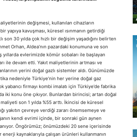
iyetlerinin değişmesi, kullanılan cihazların
u bir yapıya kavuşması, küresel ısınmanın getirdiği
ı son 30 yılda çok hızlı bir değişim yaşadığını belirten
hmet Orhan, Aldea’nın pazardaki konumuna ve son
ş yıllarda evlerimizde kömür sobaları ile başlayan
ı ile devam etti. Yakıt maliyetlerinin artması ve
zanlarının yerini doğal gazlı sistemler aldı. Günümüzde
olitika nedeniyle Türkiye’nin her yerine doğal gaz
k yabancı firmayı kombi imalatı için Türkiye’de fabrika
 iki konu öne çıkıyor. Bunlardan birincisi; artan doğal
 maliyeti son 1 yılda %55 arttı. İkincisi de küresel
ktığı yakıtın çevreye verdiği zararı önemsemeye ve
ğanın kendi evrimi içinde, bir sonraki gün aynen
mlanıyor. Öngörümüz; önümüzdeki 20 sene içerisinde
r enerji kaynaklarıyla çalışan ürünleri kullanmanın