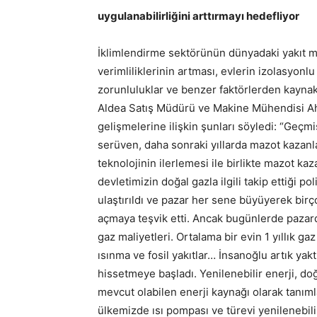
uygulanabilirliğini arttırmayı hedefliyor
İklimlendirme sektörünün dünyadaki yakıt mal
verimliliklerinin artması, evlerin izolasyonl
zorunluluklar ve benzer faktörlerden kaynakl
Aldea Satış Müdürü ve Makine Mühendisi A
gelişmelerine ilişkin şunları söyledi: “Geçmi
serüven, daha sonraki yıllarda mazot kazanlar
teknolojinin ilerlemesi ile birlikte mazot ka
devletimizin doğal gazla ilgili takip ettiği p
ulaştırıldı ve pazar her sene büyüyerek birço
açmaya teşvik etti. Ancak bugünlerde pazarda
gaz maliyetleri. Ortalama bir evin 1 yıllık gaz
ısınma ve fosil yakıtlar… İnsanoğlu artık ya
hissetmeye başladı. Yenilenebilir enerji, do
mevcut olabilen enerji kaynağı olarak tanı
ülkemizde ısı pompası ve türevi yenilenebili