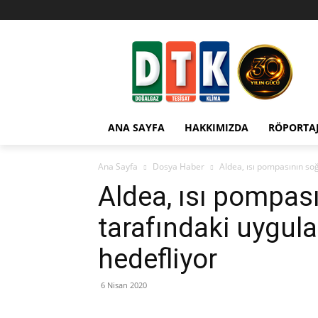
ANA SAYFA
HAKKIMIZDA
RÖPORTA
Ana Sayfa
Dosya Haber
Aldea, ısı pompasının soğ
Aldea, ısı pompa
tarafındaki uygulan
hedefliyor
6 Nisan 2020