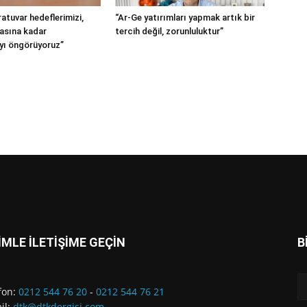
atuvar hedeflerimizi,
“Ar-Ge yatırımları yapmak artık bir
tasına kadar
tercih değil, zorunluluktur”
ı öngörüyoruz”
İMLE İLETİŞİME GEÇİN
B
fon:
0212 544 76 20
-
0212 544 76 21
il:
dtk@dtkdergisi.com