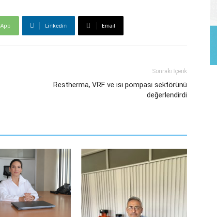
sApp
Linkedin
Email
Sonraki İçerik
Restherma, VRF ve ısı pompası sektörünü
değerlendirdi