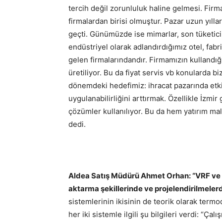
tercih değil zorunluluk haline gelmesi. Firm
firmalardan birisi olmuştur. Pazar uzun yılla
geçti. Günümüzde ise mimarlar, son tüketicile
endüstriyel olarak adlandırdığımız otel, fab
gelen firmalarındandır. Firmamızın kullandı
üretiliyor. Bu da fiyat servis vb konularda b
dönemdeki hedefimiz: ihracat pazarında etki
uygulanabilirliğini arttırmak. Özellikle İzmir
çözümler kullanılıyor. Bu da hem yatırım mali
dedi.
Aldea Satış Müdürü Ahmet Orhan: “VRF ve ıs
aktarma şekillerinde ve projelendirilmelerde
sistemlerinin ikisinin de teorik olarak ter
her iki sistemle ilgili şu bilgileri verdi: “Ça