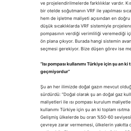
ve projelendirilmelerde farklılıklar vardır. 
bir otelde soğutmanın VRF ile yapılması sıca
hem de işletme maliyeti açısından en doğru
düşük sıcaklıklarda VRF sistemiyle projelend
pompasının verdiği verimliliği veremediği iç
ön plana çıkıyor. Burada hangi sistemin ava
seçmesi gerekiyor. Bize düşen görev ise mes
“Isı pompası kullanımı Türkiye için şu an k
geçmiyordur”
Şu an her ilimizde doğal gazın mevcut oldu
sürdürdü: “Doğal olarak şu an doğal gaz ku
maliyetleri ile ısı pompası kurulum maliyetl
kullanımı Türkiye için şu an ki toplam ısıtm
Gelişmiş ülkelerde bu oran %50-60 seviyesi
çevreye zarar vermemesi, ülkelerin yakıtta d