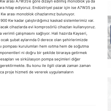
 Kw arası A7W35’e göre dizayn edilmiş monoblok ya da
zara hitap ediyoruz. Endüstriyel pazar için ise A7W35 ya
0 Kw arası monoblok cihazlarımız bulunuyor.
 900 Kw kadar çalıştırdığımız kaskad sistemlerimiz var.
lacak cihazlarda evi komprosörlü cihazları kullanıyoruz.
 verimli çalışmasını sağlıyor. Hali hazırda Kayseri,
ocak şubat aylarında 0 derece olan şehirlerimizde
. Isı pompası kurulumları hem ısıtma hem de soğutma
omponentleri ni doğru bir şekilde biraraya getirmek
 hesapları ve sirkülasyon pompa seçimleri diğer
gi gerektirmekte. Bu konu ile ilgili olarak zaman zaman
ıca proje hizmeti de vererek uygulamaların