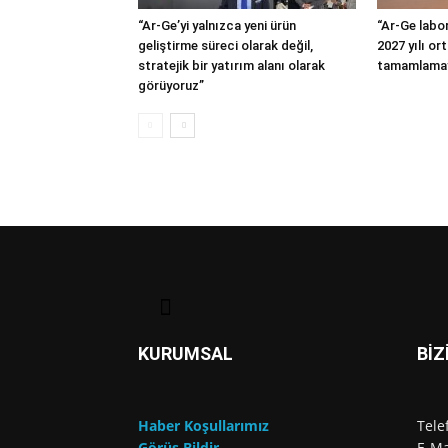
“Ar-Ge’yi yalnızca yeni ürün
“Ar-Ge labor
geliştirme süreci olarak değil,
2027 yılı or
stratejik bir yatırım alanı olarak
tamamlamay
görüyoruz”
KURUMSAL
BİZ
Haber Koşullarımız
Tele
Görüş Bildir
E-Ma