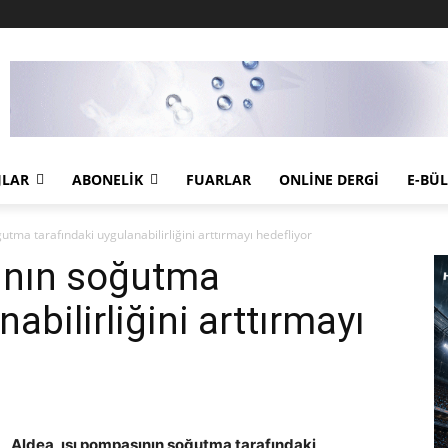
JLAR
ABONELIK
FUARLAR
ONLINE DERGI
E-BÜ
utma tarafındaki uygulanabilirliğini arttırmayı hedefliyor
sının soğutma
abilirliğini arttırmayı
Aldea, ısı pompasının soğutma tarafındaki