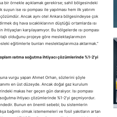
Kısa bir örnekle açıklamak gerekirse; sahil bölgesindeki
k suyun ise ısı pompası ile yapılması hem ilk yatırım
 çözümdür. Ancak aynı otel Ankara bölgesindeyse çok
irmek dış hava sıcaklıklarının düştüğü ortamlarda ısı
in ihtiyaçları karşılayamıyor. Bu bölgelerde ısı pompası
ntajlı olduğunu projeye göre meslektaşlarımızın
leki eğitimlerle bunları meslektaşlarımıza aktarmak.”
i toplam ısıtma soğutma ihtiyacı çözümlerinde %1-2’yi
ğuna vurgu yapan Ahmet Orhan, sözlerini şöyle
llanımı en üst düzeyde. Ancak doğal gaz kurulum
erindeki makas her geçen gün daralıyor. Isı pompası
a soğutma ihtiyacı çözümlerinde %1-2’yi geçmiyordur.
ndedir. Bunun en önemli sebebi; bu sistemlerin
ışa bağımlı olmak istememeleri ve fosil yakıtların artan