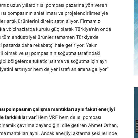
amız uzun yıllardır ısı pompası pazarına yön veren
r ısı pompasının anlatılması ve projelendirilmesiyle
r artık ürünlerini direkt satın alıyor. Firmamız
rika vb cihazlarda kurulu güç olarak Türkiye’nin önde
ğı tüm endüstriyel ürünler tamamen Türkiye’de
izi pazarda daha rekabetçi hale getiriyor. Yakın
li olmak ve ısı pompasının soğutma tarafındaki
 gibi bölgelerde tüketici ısıtma ve soğutma için ayrı
yetini artırıyor hem de yer israfı anlamına geliyor”
ı pompasının çalışma mantıkları aynı fakat enerjiyi
 farklılıklar var”
Hem VRF hem de ısı pompası
modinamik çevrime dayandığını dile getiren Ahmet Orhan,
lışma mantıkları aynı. Ancak enerjiyi aktarma şekillerinde