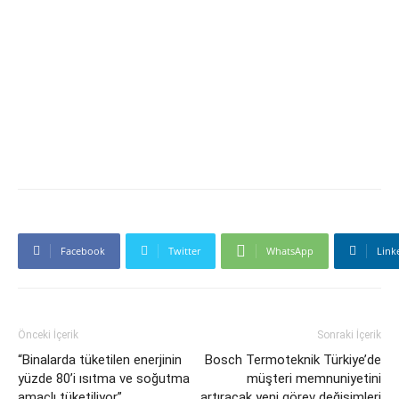
Facebook
Twitter
WhatsApp
Link
Önceki İçerik
Sonraki İçerik
“Binalarda tüketilen enerjinin
Bosch Termoteknik Türkiye’de
yüzde 80’i ısıtma ve soğutma
müşteri memnuniyetini
amaçlı tüketiliyor”
artıracak yeni görev değişimleri