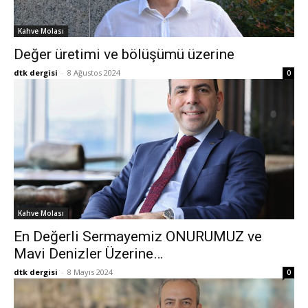
Kahve Molası
Değer üretimi ve bölüşümü üzerine
dtk dergisi
-
8 Ağustos 2024
0
Kahve Molası
En Değerli Sermayemiz ONURUMUZ ve
Mavi Denizler Üzerine…
dtk dergisi
-
8 Mayıs 2024
0