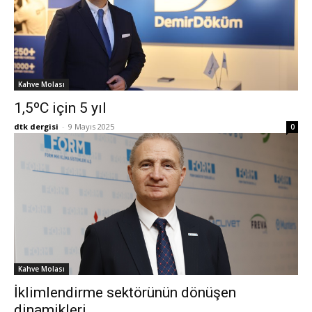
Kahve Molası
1,5ºC için 5 yıl
dtk dergisi
-
9 Mayıs 2025
0
Kahve Molası
İklimlendirme sektörünün dönüşen
dinamikleri