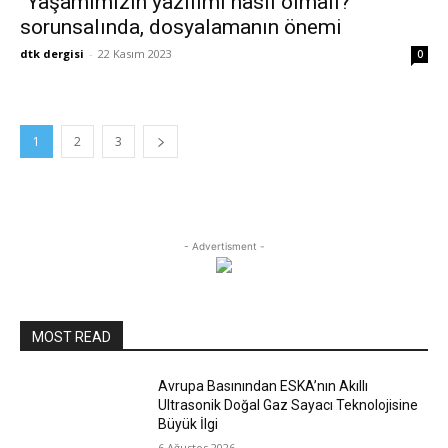
“Yaşamımızın yazılımı nasıl olmalı?”
sorunsalında, dosyalamanın önemi
dtk dergisi
-
22 Kasım 2023
0
1
2
3
- Advertisment -
MOST READ
Avrupa Basınından ESKA’nın Akıllı
Ultrasonik Doğal Gaz Sayacı Teknolojisine
Büyük İlgi
6 Ağustos 2026