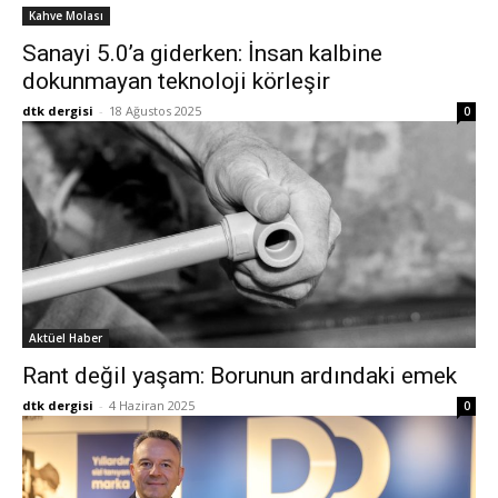
Kahve Molası
Sanayi 5.0’a giderken: İnsan kalbine
dokunmayan teknoloji körleşir
dtk dergisi
-
18 Ağustos 2025
0
Aktüel Haber
Rant değil yaşam: Borunun ardındaki emek
dtk dergisi
-
4 Haziran 2025
0