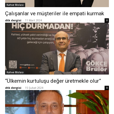
Kahve Molası
Çalışanlar ve müşteriler ile empati kurmak
dtk dergisi
-
11 Mart 2024
0
Kahve Molası
“Ülkemin kurtuluşu değer üretmekle olur”
dtk dergisi
-
15 Şubat 2024
0