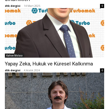
dtk dergisi
-
14 Mart 2025
0
Kahve Molası
Yapay Zeka, Hukuk ve Küresel Kalkınma
dtk dergisi
-
4 Aralık 2024
0