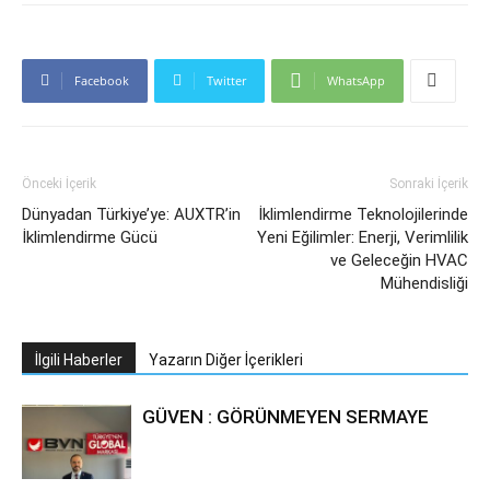
Facebook
Twitter
WhatsApp
Önceki İçerik
Sonraki İçerik
Dünyadan Türkiye’ye: AUXTR’in
İklimlendirme Teknolojilerinde
İklimlendirme Gücü
Yeni Eğilimler: Enerji, Verimlilik
ve Geleceğin HVAC
Mühendisliği
İlgili Haberler
Yazarın Diğer İçerikleri
GÜVEN : GÖRÜNMEYEN SERMAYE