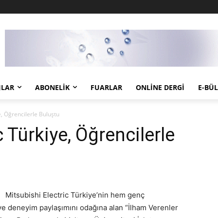
JLAR
ABONELIK
FUARLAR
ONLINE DERGI
E-BÜ
e, Öğrencilerle Buluştu
c Türkiye, Öğrencilerle
Mitsubishi Electric Türkiye’nin hem genç
ve deneyim paylaşımını odağına alan “İlham Verenler