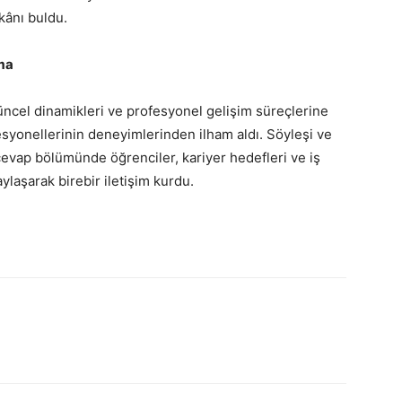
kânı buldu.
ma
üncel dinamikleri ve profesyonel gelişim süreçlerine
fesyonellerinin deneyimlerinden ilham aldı. Söyleşi ve
evap bölümünde öğrenciler, kariyer hedefleri ve iş
ylaşarak birebir iletişim kurdu.
atsApp
Linkedin
Email