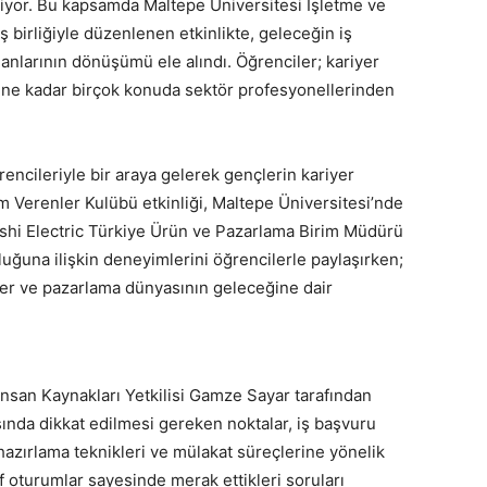
ediyor. Bu kapsamda Maltepe Üniversitesi İşletme ve
ş birliğiyle düzenlenen etkinlikte, geleceğin iş
anlarının dönüşümü ele alındı. Öğrenciler; kariyer
rine kadar birçok konuda sektör profesyonellerinden
rencileriyle bir araya gelerek gençlerin kariyer
m Verenler Kulübü etkinliği, Maltepe Üniversitesi’nde
bishi Electric Türkiye Ürün ve Pazarlama Birim Müdürü
uğuna ilişkin deneyimlerini öğrencilerle paylaşırken;
kler ve pazarlama dünyasının geleceğine dair
 İnsan Kaynakları Yetkilisi Gamze Sayar tarafından
ında dikkat edilmesi gereken noktalar, iş başvuru
 hazırlama teknikleri ve mülakat süreçlerine yönelik
tif oturumlar sayesinde merak ettikleri soruları