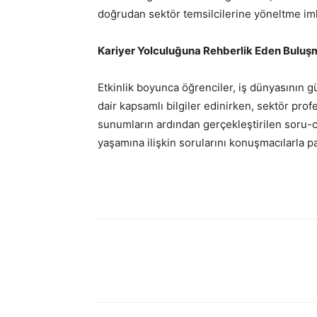
doğrudan sektör temsilcilerine yöneltme im
Kariyer Yolculuğuna Rehberlik Eden Buluş
Etkinlik boyunca öğrenciler, iş dünyasının g
dair kapsamlı bilgiler edinirken, sektör pro
sunumların ardından gerçekleştirilen soru-c
yaşamına ilişkin sorularını konuşmacılarla pa
Facebook
Twitter
Wh