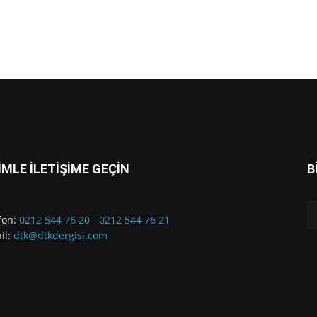
İMLE İLETİŞİME GEÇİN
B
fon:
0212 544 76 20
-
0212 544 76 21
il:
dtk@dtkdergisi.com