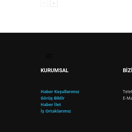
KURUMSAL
BİZ
Haber Koşullarımız
Tele
Görüş Bildir
E-Ma
Haber İlet
İş Ortaklarımız