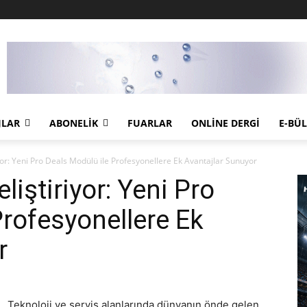
JLAR
ABONELIK
FUARLAR
ONLINE DERGI
E-BÜ
yor: Yeni Pro Deals Modülü ile Profesyonellere Ek Avantajlar Sunuyor
iştiriyor: Yeni Pro
Profesyonellere Ek
r
Teknoloji ve servis alanlarında dünyanın önde gelen