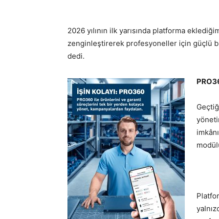
2026 yılının ilk yarısında platforma ekled
zenginleştirerek profesyoneller için güçlü b
dedi.
PRO36
Geçtiğ
yöneti
imkânı
modülü
Platfo
yalnız