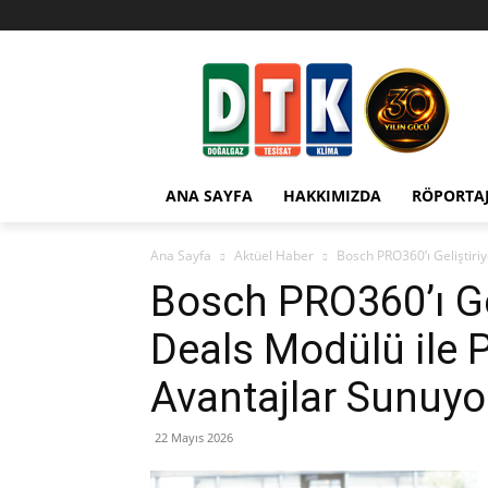
ANA SAYFA
HAKKIMIZDA
RÖPORTA
Ana Sayfa
Aktüel Haber
Bosch PRO360’ı Geliştiri
Bosch PRO360’ı Gel
Deals Modülü ile 
Avantajlar Sunuyo
22 Mayıs 2026