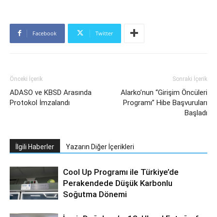
Facebook
Twitter
Önceki İçerik
Sonraki İçerik
ADASO ve KBSD Arasında
Alarko’nun “Girişim Öncüleri
Protokol İmzalandı
Programı” Hibe Başvuruları
Başladı
İlgili Haberler
Yazarın Diğer İçerikleri
Cool Up Programı ile Türkiye’de
Perakendede Düşük Karbonlu
Soğutma Dönemi