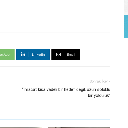
atsApp
Linkedin
Email
Sonraki İçerik
“İhracat kısa vadeli bir hedef değil, uzun soluklu
bir yolculuk”