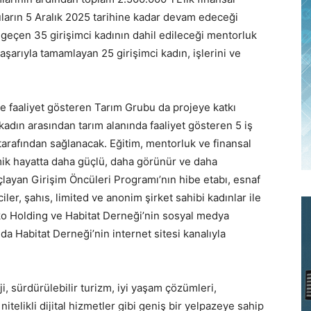
ların 5 Aralık 2025 tarihine kadar devam edeceği
eçen 35 girişimci kadının dahil edileceği mentorluk
aşarıyla tamamlayan 25 girişimci kadın, işlerini ve
.
de faaliyet gösteren Tarım Grubu da projeye katkı
adın arasından tarım alanında faaliyet gösteren 5 iş
arafından sağlanacak. Eğitim, mentorluk ve finansal
mik hayatta daha güçlü, daha görünür ve daha
açlayan Girişim Öncüleri Programı’nın hibe etabı, esnaf
ciler, şahıs, limited ve anonim şirket sahibi kadınlar ile
rko Holding ve Habitat Derneği’nin sosyal medya
da Habitat Derneği’nin internet sitesi kanalıyla
rji, sürdürülebilir turizm, iyi yaşam çözümleri,
nitelikli dijital hizmetler gibi geniş bir yelpazeye sahip