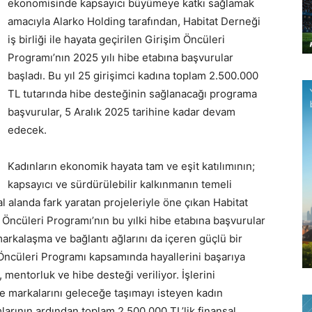
ekonomisinde kapsayıcı büyümeye katkı sağlamak
amacıyla Alarko Holding tarafından, Habitat Derneği
iş birliği ile hayata geçirilen Girişim Öncüleri
Programı’nın 2025 yılı hibe etabına başvurular
başladı. Bu yıl 25 girişimci kadına toplam 2.500.000
TL tutarında hibe desteğinin sağlanacağı programa
başvurular, 5 Aralık 2025 tarihine kadar devam
edecek.
Kadınların ekonomik hayata tam ve eşit katılımının;
kapsayıcı ve sürdürülebilir kalkınmanın temeli
 alanda fark yaratan projeleriyle öne çıkan Habitat
m Öncüleri Programı’nın bu yılki hibe etabına başvurular
markalaşma ve bağlantı ağlarını da içeren güçlü bir
Öncüleri Programı kapsamında hayallerini başarıya
mentorluk ve hibe desteği veriliyor. İşlerini
e markalarını geleceğe taşımayı isteyen kadın
larının ardından toplam 2.500.000 TL’lik finansal