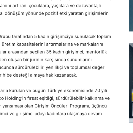
mını artıran, çocuklara, yaşlılara ve dezavantajlı
l dönüşüm yönünde pozitif etki yaratan girişimlerin
Grubu tarafından 5 kadın girişimciye sunulacak toplam
n üretim kapasitelerini artırmalarına ve markalarını
lar arasından seçilen 35 kadın girişimci, mentörlük
en oluşan bir jürinin karşısında sunumlarını
cunda sürdürülebilir, yenilikçi ve toplumsal değer
er hibe desteği almaya hak kazanacak.
ımlarla kurulan ve bugün Türkiye ekonomisinde 70 yılı
Holding’in fırsat eşitliği, sürdürülebilir kalkınma ve
r yansıması olan Girişim Öncüleri Programı, üçüncü
işimci ve girişimci adayı kadınlara ulaşmaya devam