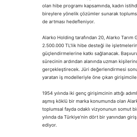
olan hibe programı kapsamında, kadın istihda
bireylere yönelik çözümler sunarak toplumsa
de artması hedefleniyor.
Alarko Holding tarafından 20, Alarko Tarım 
2.500.000 TL’lik hibe desteği ile işletmeleri
güçlendirmelerine katkı sağlanacak. Başvuru
sürecinin ardından alanında uzman kişilerind
gerçekleştirecek. Jüri değerlendirmesi sonu
yaratan iş modelleriyle öne çıkan girişimcil
1954 yılında iki genç girişimcinin attığı ad
aşmış köklü bir marka konumunda olan Alarko 
toplumsal fayda odaklı vizyonunun somut bi
yılında da Türkiye’nin dört bir yanından gir
ediyor.