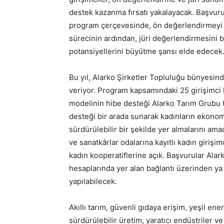
destek kazanma fırsatı yakalayacak. Başvuru
program çerçevesinde, ön değerlendirmeyi g
sürecinin ardından, jüri değerlendirmesini b
potansiyellerini büyütme şansı elde edecek
Bu yıl, Alarko Şirketler Topluluğu bünyesin
veriyor. Program kapsamındaki 25 girişimci k
modelinin hibe desteği Alarko Tarım Grubu t
desteği bir arada sunarak kadınların ekono
sürdürülebilir bir şekilde yer almalarını am
ve sanatkârlar odalarına kayıtlı kadın girişim
kadın kooperatiflerine açık. Başvurular Ala
hesaplarında yer alan bağlantı üzerinden ya 
yapılabilecek.
Akıllı tarım, güvenli gıdaya erişim, yeşil ene
sürdürülebilir üretim, yaratıcı endüstriler ve 