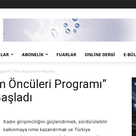
JLAR
ABONELIK
FUARLAR
ONLINE DERGI
E-BÜ
ogramı” Hibe Başvuruları Başladı
im Öncüleri Programı”
Başladı
Kadın girişimciliğini güçlendirmek, sürdürülebilir
kalkınmaya ivme kazandırmak ve Türkiye