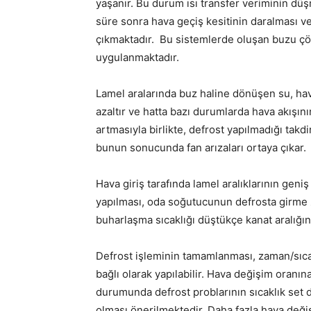
yaşanır. Bu durum ısı transfer veriminin dü
süre sonra hava geçiş kesitinin daralması 
çıkmaktadır. Bu sistemlerde oluşan buzu çö
uygulanmaktadır.
Lamel aralarında buz haline dönüşen su, hava 
azaltır ve hatta bazı durumlarda hava akışı
artmasıyla birlikte, defrost yapılmadığı takd
bunun sonucunda fan arızaları ortaya çıkar.
Hava giriş tarafında lamel aralıklarının gen
yapılması, oda soğutucunun defrosta girme 
buharlaşma sıcaklığı düştükçe kanat aralığını
Defrost işleminin tamamlanması, zaman/sıca
bağlı olarak yapılabilir. Hava değişim oranın
durumunda defrost problarının sıcaklık set 
olması önerilmektedir. Daha fazla hava değ