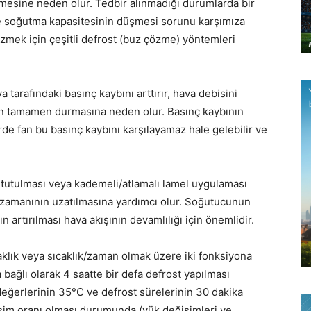
şmesine neden olur. Tedbir alınmadığı durumlarda bir
ve soğutma kapasitesinin düşmesi sorunu karşımıza
zmek için çeşitli defrost (buz çözme) yöntemleri
tarafındaki basınç kaybını arttırır, hava debisini
nın tamamen durmasına neden olur. Basınç kaybının
irde fan bu basınç kaybını karşılayamaz hale gelebilir ve
iş tutulması veya kademeli/atlamalı lamel uygulaması
zamanının uzatılmasına yardımcı olur. Soğutucunun
n artırılması hava akışının devamlılığı için önemlidir.
klık veya sıcaklık/zaman olmak üzere iki fonksiyona
a bağlı olarak 4 saatte bir defa defrost yapılması
değerlerinin 35°C ve defrost sürelerinin 30 dakika
işim oranı olması durumunda (yük değişimleri ve