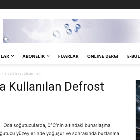
JLAR
ABONELIK
FUARLAR
ONLINE DERGI
E-BÜ
nılan Defrost Sistemleri
 Kullanılan Defrost
Oda soğutucularda, 0°C’nin altındaki buharlaşma
 soğutucu yüzeylerinde yoğuşur ve sonrasında buzlanma