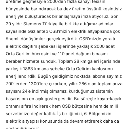
üretime geçmesiyle 2000’den fazla sanayi tesisini
bünyesinde barındıracak bu dev üretim üssünü kesintisiz
enerjiyle buluşturacak bir anlaşmaya imza atıyoruz. Son
20 yıldır Siemens Türkiye ile birlikte attığımız adımlar
sayesinde Gaziantep OSB’mizin elektrik altyapısında çok
önemli dönüşümler gerçekleştirdik. OSB’mizde yeraltı
elektrik dağıtım şebekesi işlerinde yaklaşık 2000 adet
Orta Gerilim hücresini ve 110 adet dağıtım binasını
beraber hizmete sunduk. Toplam 28 km galeri içerisinde
yaklaşık 1863 km ana şebeke Orta Gelirim kablosunu
enerjilendirdik. Bugün geldiğimiz noktada, abone sayımız
700’lerden 1300’lere çıkarken, yıllık 286 olan toplam arıza
sayısını 24’e indirmiş olmamız, kurduğumuz sistemin
başarısının en açık göstergesidir. Bu süreçte kayıp-kaçak
oranını sıfıra indirerek hem OSB bütçesine hem de milli
servetimize değer kattık. İş birliğimizi, 6. Bölgemizin
elektrik altyapısı konusunda da devam ettirerek daha da
güçlendiriyoruz”.