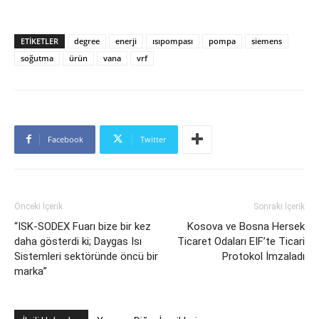
ETİKETLER
degree
enerji
ısıpompası
pompa
siemens
soğutma
ürün
vana
vrf
Facebook
Twitter
Önceki İçerik
Sonraki İçerik
“ISK-SODEX Fuarı bize bir kez
Kosova ve Bosna Hersek
daha gösterdi ki; Daygas Isı
Ticaret Odaları EIF’te Ticari
Sistemleri sektöründe öncü bir
Protokol İmzaladı
marka”