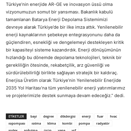
Türkiye’nin enerjide AR-GE ve inovasyon üssü olma
vizyonumuzun somut bir yansıması. Bakanlık kabulü
tamamlanan Batarya Enerji Depolama Sistemimizi
devreye alarak Türkiye’de bir ilke imza attık. Yenilenebilir
enerji kaynaklarının şebekeye entegrasyonunu daha da
güçlendiren, esnekliği ve dengelemeyi destekleyen kritik
bir kapasiteyi sisteme kazandırdık. Enerji dönüşümünün
hızlandığı bu dönemde depolama teknolojileri, teknik bir
gerekliliğin ötesinde, rekabetçilik, arz güvenliği ve
sürdürülebilirliği birlikte sağlayan stratejik bir kaldıraç.
Enerjisa Üretim olarak Türkiye’nin Yenilenebilir Enerjide
2035 Yol Haritası’na tüm yenilenebilir enerji yatırımlarımız
ve projelerimizle destek sunmaya devam edeceğiz.” dedi.
ETİKETLER
bayi
degree
dtkdergisi
enerji
fuar
hvac
ısıpompası
ısıtma
klima
kombi
pompa
radyatör
sodex
soğutma
ürün
vana
vrf