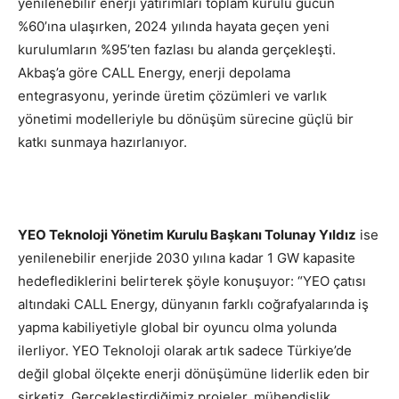
yenilenebilir enerji yatırımları toplam kurulu gücün
%60’ına ulaşırken, 2024 yılında hayata geçen yeni
kurulumların %95’ten fazlası bu alanda gerçekleşti.
Akbaş’a göre CALL Energy, enerji depolama
entegrasyonu, yerinde üretim çözümleri ve varlık
yönetimi modelleriyle bu dönüşüm sürecine güçlü bir
katkı sunmaya hazırlanıyor.
YEO Teknoloji Yönetim Kurulu Başkanı Tolunay Yıldız
ise
yenilenebilir enerjide 2030 yılına kadar 1 GW kapasite
hedeflediklerini belirterek şöyle konuşuyor: “YEO çatısı
altındaki CALL Energy, dünyanın farklı coğrafyalarında iş
yapma kabiliyetiyle global bir oyuncu olma yolunda
ilerliyor. YEO Teknoloji olarak artık sadece Türkiye’de
değil global ölçekte enerji dönüşümüne liderlik eden bir
şirketiz. Gerçekleştirdiğimiz projeler, mühendislik