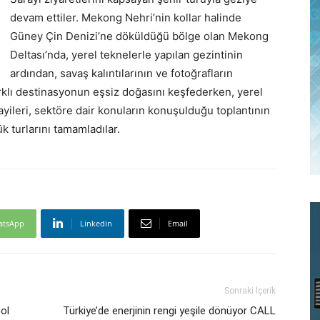
devam ettiler. Mekong Nehri’nin kollar halinde
Güney Çin Denizi’ne döküldüğü bölge olan Mekong
Deltası’nda, yerel teknelerle yapılan gezintinin
ardından, savaş kalıntılarının ve fotoğrafların
arklı destinasyonun eşsiz doğasını keşfederken, yerel
bayileri, sektöre dair konuların konuşulduğu toplantının
k turlarını tamamladılar.
atsApp
Linkedin
Email
Sonraki İçerik
ol
Türkiye’de enerjinin rengi yeşile dönüyor CALL