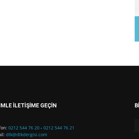
İMLE İLETİŞİME GEÇİN
B
fon:
0212 544 76 20
-
0212 544 76 21
il:
dtk@dtkdergisi.com