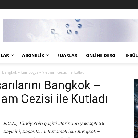
JLAR
ABONELIK
FUARLAR
ONLINE DERGI
E-BÜ
ını Bangkok – Kamboçya – Vietnam Gezisi ile Kutladı
aşarılarını Bangkok –
m Gezisi ile Kutladı
E.C.A., Türkiye’nin çeşitli illerinden yaklaşık 35
bayisini, başarılarını kutlamak için Bangkok –