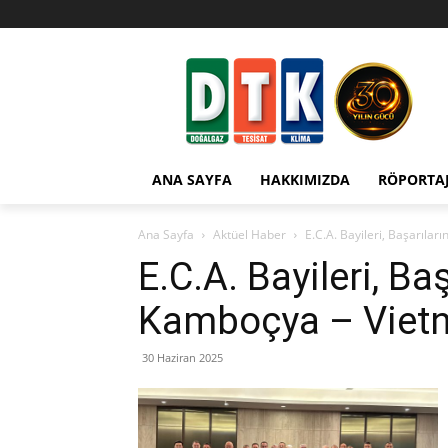
ANA SAYFA
HAKKIMIZDA
RÖPORTA
Ana Sayfa
Aktüel Haber
E.C.A. Bayileri, Başarılar
E.C.A. Bayileri, B
Kamboçya – Vietna
30 Haziran 2025