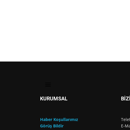
KURUMSAL
BİZ
Haber Koşullarımız
Tele
Görüş Bildir
E-Ma