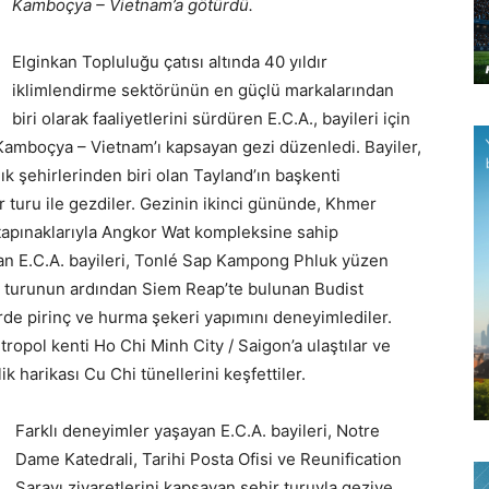
Kamboçya – Vietnam’a götürdü.
Elginkan Topluluğu çatısı altında 40 yıldır
iklimlendirme sektörünün en güçlü markalarından
biri olarak faaliyetlerini sürdüren E.C.A., bayileri için
Kamboçya – Vietnam’ı kapsayan gezi düzenledi. Bayiler,
ık şehirlerinden biri olan Tayland’ın başkenti
ir turu ile gezdiler. Gezinin ikinci gününde, Khmer
tapınaklarıyla Angkor Wat kompleksine sahip
n E.C.A. bayileri, Tonlé Sap Kampong Phluk yüzen
e turunun ardından Siem Reap’te bulunan Budist
erde pirinç ve hurma şekeri yapımını deneyimlediler.
opol kenti Ho Chi Minh City / Saigon’a ulaştılar ve
 harikası Cu Chi tünellerini keşfettiler.
Farklı deneyimler yaşayan E.C.A. bayileri, Notre
Dame Katedrali, Tarihi Posta Ofisi ve Reunification
Sarayı ziyaretlerini kapsayan şehir turuyla geziye