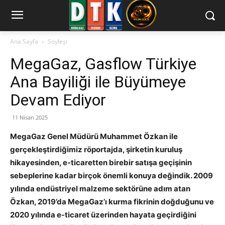
Ana Sayfa
Söyleşi
MegaGaz, Gasflow Türkiye
Ana Bayiliği ile Büyümeye
Devam Ediyor
11 Nisan 2025
MegaGaz Genel Müdürü Muhammet Özkan ile
gerçekleştirdiğimiz röportajda, şirketin kuruluş
hikayesinden, e-ticaretten birebir satışa geçişinin
sebeplerine kadar birçok önemli konuya değindik. 2009
yılında endüstriyel malzeme sektörüne adım atan
Özkan, 2019’da MegaGaz’ı kurma fikrinin doğduğunu ve
2020 yılında e-ticaret üzerinden hayata geçirdiğini