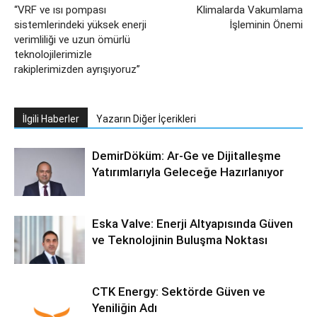
“VRF ve ısı pompası
Klimalarda Vakumlama
sistemlerindeki yüksek enerji
İşleminin Önemi
verimliliği ve uzun ömürlü
teknolojilerimizle
rakiplerimizden ayrışıyoruz”
İlgili Haberler
Yazarın Diğer İçerikleri
DemirDöküm: Ar-Ge ve Dijitalleşme
Yatırımlarıyla Geleceğe Hazırlanıyor
Eska Valve: Enerji Altyapısında Güven
ve Teknolojinin Buluşma Noktası
CTK Energy: Sektörde Güven ve
Yeniliğin Adı