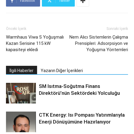
Facebook
Twitter
Önceki İçerik
Sonraki İçerik
Warmhaus Viwa S Yoğuşmalı
Nem Alıcı Sistemlerin Çalışma
Kazan Serisine 115 kW
Prensipleri: Adsorpsiyon ve
kapasiteyi ekledi
Yoğuşma Yöntemleri
İlgili Haberler
Yazarın Diğer İçerikleri
SM Isıtma-Soğutma Finans
Direktörü’nün Sektördeki Yolculuğu
CTK Energy: Isı Pompası Yatırımlarıyla
Enerji Dönüşümüne Hazırlanıyor