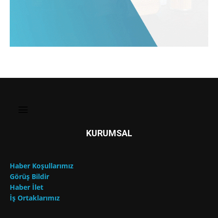
KURUMSAL
Haber Koşullarımız
Görüş Bildir
Haber İlet
İş Ortaklarımız