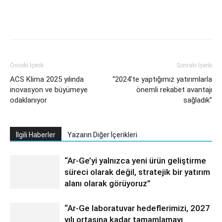
Facebook
Twitter
WhatsApp
Link
Önceki İçerik
Sonraki İçerik
ACS Klima 2025 yılında
“2024’te yaptığımız yatırımlarla
inovasyon ve büyümeye
önemli rekabet avantajı
odaklanıyor
sağladık”
İlgili Haberler
Yazarın Diğer İçerikleri
“Ar-Ge’yi yalnızca yeni ürün geliştirme
süreci olarak değil, stratejik bir yatırım
alanı olarak görüyoruz”
“Ar-Ge laboratuvar hedeflerimizi, 2027
yılı ortasına kadar tamamlamayı