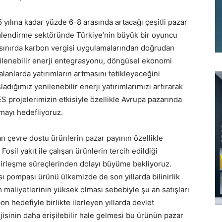
ılına kadar yüzde 6-8 arasında artacağı çeşitli pazar
limlendirme sektöründe Türkiye’nin büyük bir oyuncu
 sınırda karbon vergisi uygulamalarından doğrudan
ilenebilir enerji entegrasyonu, döngüsel ekonomi
lanlarda yatırımların artmasını tetikleyeceğini
dığımız yenilenebilir enerji yatırımlarımızı artırarak
 projelerimizin etkisiyle özellikle Avrupa pazarında
nmayı hedefliyoruz.
şan çevre dostu ürünlerin pazar payının özellikle
sil yakıt ile çalışan ürünlerin tercih edildiği
hirleşme süreçlerinden dolayı büyüme bekliyoruz.
ı pompası ürünü ülkemizde de son yıllarda bilinirlik
m maliyetlerinin yüksek olması sebebiyle şu an satışları
on hedefiyle birlikte ilerleyen yıllarda devlet
jisinin daha erişilebilir hale gelmesi bu ürünün pazar