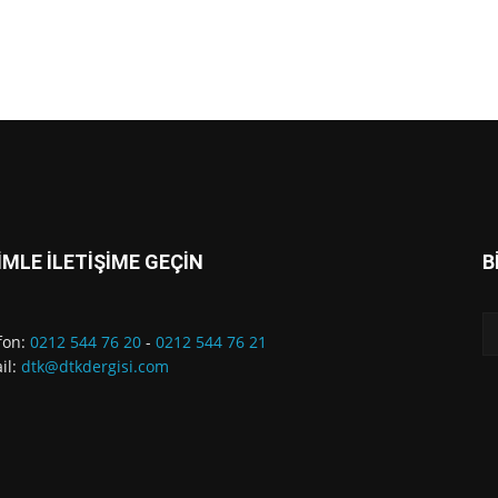
İMLE İLETİŞİME GEÇİN
B
fon:
0212 544 76 20
-
0212 544 76 21
il:
dtk@dtkdergisi.com