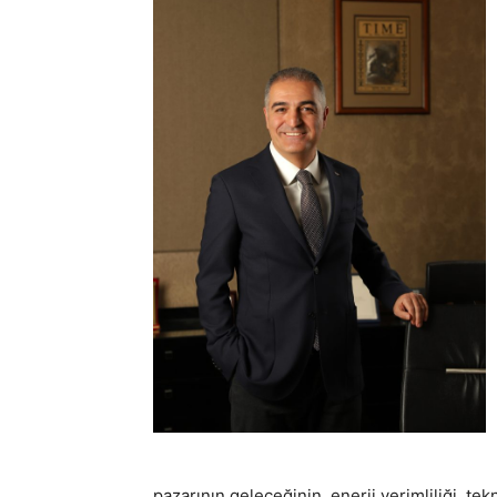
pazarının geleceğinin, enerji verimliliği, tekn