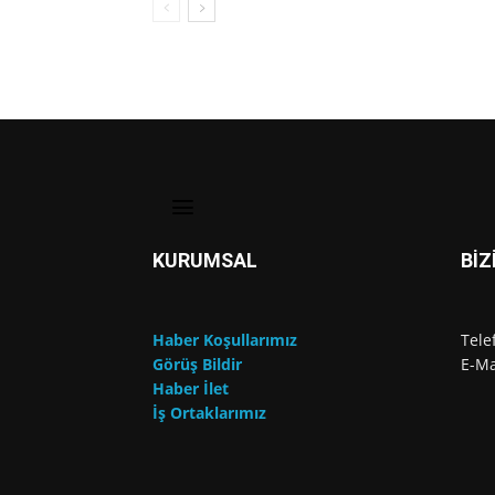
KURUMSAL
BİZ
Haber Koşullarımız
Tele
Görüş Bildir
E-Ma
Haber İlet
İş Ortaklarımız