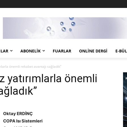
JLAR
ABONELIK
FUARLAR
ONLINE DERGI
E-BÜ
mlarla önemli rekabet avantajı sağladık”
z yatırımlarla önemli
ağladık”
Oktay ERDİNÇ
COPA Isı Sistemleri