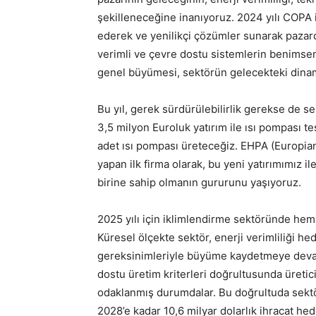
şekilleneceğine inanıyoruz. 2024 yılı COPA iç
ederek ve yenilikçi çözümler sunarak pazarda
verimli ve çevre dostu sistemlerin benimsen
genel büyümesi, sektörün gelecekteki dinami
Bu yıl, gerek sürdürülebilirlik gerekse de sek
3,5 milyon Euroluk yatırım ile ısı pompası te
adet ısı pompası üreteceğiz. EHPA (Europia
yapan ilk firma olarak, bu yeni yatırımımız i
birine sahip olmanın gururunu yaşıyoruz.
2025 yılı için iklimlendirme sektöründe he
Küresel ölçekte sektör, enerji verimliliği hed
gereksinimleriyle büyüme kaydetmeye devam 
dostu üretim kriterleri doğrultusunda üretici
odaklanmış durumdalar. Bu doğrultuda sektör
2028’e kadar 10,6 milyar dolarlık ihracat hed