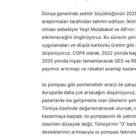
Dünya genelinde sektör büyüklüğünün 2025 y
araştırmaları tarafından tahmin ediliyor. İk
olması sebebiyle Yeşil Mutabakat ve AB’nin
etkileneceğini öngörüyoruz. Bu sürecin yen
uygulamaları ve düşük karbonlu üretim gibi a
düşünüyoruz. COPA olarak, 2022 yılında başla
2025 yılında inşası tamamlanacak GES ve RES
payımızı artırmayı ve rekabet avantajı kaza
Isı pompası gibi yenilenebilir enerji ile çalı
Avrupa’da daha çok artacağını düşünüyoruz. Fo
pazarlarda ise gelişmekte olan ülkelerin şe
Türkiye özelinde değerlendirecek olursak; ıs
kazanmaya başladı. Isı pompasının ilk yatırı
istenilen düzeyde değil. Türkiye’nin “0” karb
desteklerinin artmasıyla ısı pompası teknolo