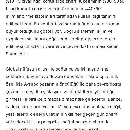
%10-15 civarında, konutlarda enerji tüketiminin %30-50’si,
ticari konutlarda ise enerji tüketiminin %40-60’ı
iklimlendirme sistemleri tarafından kullanıldığı tahmin
edilmektedir. Bu veriler bize sorumluğumuzun ne kadar
büyük olduğunu gösteriyor. Doğru sistemin, iklim ve
uygulama şartlarını değerlendirerek projelerde tercih
edilmesi cihazların verimli ve çevre dostu olması kadar
önemlidir.
Global nüfusun artışı ile soğutma ve iklimlendirme
sektörleri büyümeye devam edecektir. Teknoloji olarak
özellikle Avrupa pazarının öncülüğü ile daha çevre dostu
çözümler çeşitli regülasyon ve direktiflerin yürürlüğe
girmesi ile birlikte olmazsa olmaz hale gelecektir. Bence,
sadece cihazların verimliliği ve çevre dostu olması değil,
yeşil elektrik enerji üretiminin de her geçen gün önemi
yükselecektir. Isı pompaları soğutma sistemlerinde
olduğu gibi ısıtma sistemlerinde de fosil yakıtlı