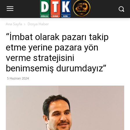
Ana Sayfa
Dosya Haber
“İmbat olarak pazarı takip
etme yerine pazara yön
verme stratejisini
benimsemiş durumdayız”
5 Haziran 2024