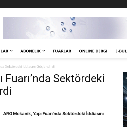
JLAR
ABONELIK
FUARLAR
ONLINE DERGI
E-BÜ
da Sektördeki İddiasını Güçlendirdi
 Fuarı’nda Sektördeki
rdi
ARG Mekanik, Yapı Fuarı’nda Sektördeki İddiasını