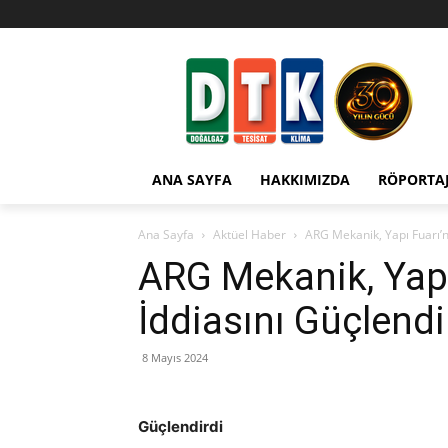
ANA SAYFA
HAKKIMIZDA
RÖPORTA
Ana Sayfa
Aktüel Haber
ARG Mekanik, Yapı Fuarı’n
ARG Mekanik, Yapı
İddiasını Güçlendi
8 Mayıs 2024
Güçlendirdi