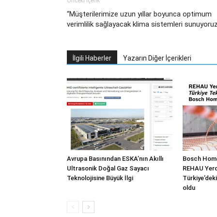
Önceki İçerik
“Müşterilerimize uzun yıllar boyunca optimum
verimlilik sağlayacak klima sistemleri sunuyoru
İlgili Haberler
Yazarın Diğer İçerikleri
Avrupa Basınından ESKA’nın Akıllı
Bosch Home
Ultrasonik Doğal Gaz Sayacı
REHAU Yerde
Teknolojisine Büyük İlgi
Türkiye’deki
oldu