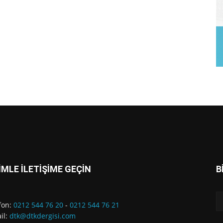
İMLE İLETİŞİME GEÇİN
B
fon:
0212 544 76 20
-
0212 544 76 21
il:
dtk@dtkdergisi.com