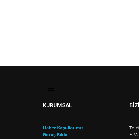
KURUMSAL
BİZ
Haber Koşullarımız
Tele
Görüş Bildir
E-Ma