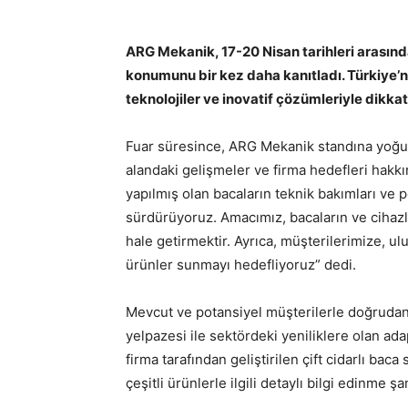
ARG Mekanik, 17-20 Nisan tarihleri arasın
konumunu bir kez daha kanıtladı. Türkiye’
teknolojiler ve inovatif çözümleriyle dikkat
Fuar süresince, ARG Mekanik standına yoğun
alandaki gelişmeler ve firma hedefleri hakk
yapılmış olan bacaların teknik bakımları ve per
sürdürüyoruz. Amacımız, bacaların ve cihazl
hale getirmektir. Ayrıca, müşterilerimize, ul
ürünler sunmayı hedefliyoruz” dedi.
Mevcut ve potansiyel müşterilerle doğrudan 
yelpazesi ile sektördeki yeniliklere olan ada
firma tarafından geliştirilen çift cidarlı bac
çeşitli ürünlerle ilgili detaylı bilgi edinme ş