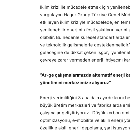
İklim krizi ile mücadele etmek için yenileneb
vurgulayan Hager Group Türkiye Genel Müdür
etkileyen iklim kriziyle mücadelede, en temel
yenilenebilir enerjinin fosil yakıtların yerini
olabilir. Bu nedenle küresel standartlarda ene
ve teknolojik gelişmelerle desteklenmelidir.
geleceğine de dikkat çeken İşgör; yenilenebi
çevreye zarar vermeden enerji ihtiyacını karş
“Ar-ge çalışmalarımızda alternatif enerji ka
yönetimini merkezimize alıyoruz”
Enerji verimliliğini 3 ana dala ayırdıklarını 
büyük üretim merkezleri ve fabrikalarda emi
çalışmalar geliştiriyoruz. Düşük karbon emis
optimizasyonu, e-mobilite ve akıllı enerji 
özellikle akıllı enerji depolama, şarj istasyon