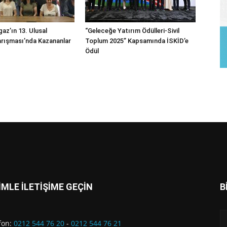
az’ın 13. Ulusal
“Geleceğe Yatırım Ödülleri-Sivil
rışması’nda Kazananlar
Toplum 2025” Kapsamında İSKİD’e
Ödül
İMLE İLETİŞİME GEÇİN
B
fon:
0212 544 76 20
-
0212 544 76 21