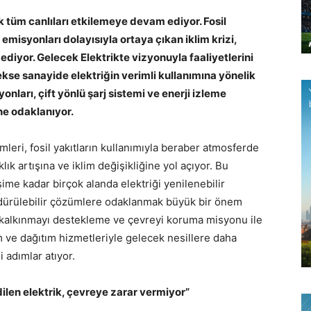
ek tüm canlıları etkilemeye devam ediyor. Fosil
emisyonları dolayısıyla ortaya çıkan iklim krizi,
 ediyor. Gelecek Elektrikte vizyonuyla faaliyetlerini
se sanayide elektriğin verimli kullanımına yönelik
syonları, çift yönlü şarj sistemi ve enerji izleme
ne odaklanıyor.
leri, fosil yakıtların kullanımıyla beraber atmosferde
ık artışına ve iklim değişikliğine yol açıyor. Bu
ime kadar birçok alanda elektriği yenilenebilir
dürülebilir çözümlere odaklanmak büyük bir önem
k kalkınmayı destekleme ve çevreyi koruma misyonu ile
m ve dağıtım hizmetleriyle gelecek nesillere daha
 adımlar atıyor.
dilen elektrik, çevreye zarar vermiyor”