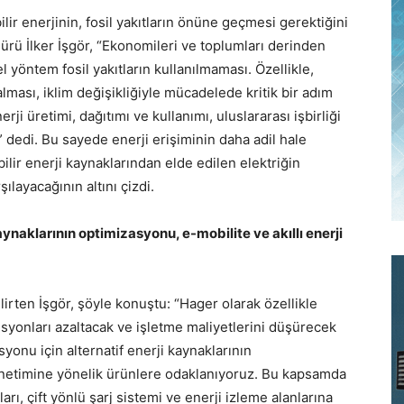
ilir enerjinin, fosil yakıtların önüne geçmesi gerektiğini
ü İlker İşgör, “Ekonomileri ve toplumları derinden
 yöntem fosil yakıtların kullanılmaması. Özellikle,
 alması, iklim değişikliğiyle mücadelede kritik bir adım
rji üretimi, dağıtımı ve kullanımı, uluslararası işbirliği
” dedi. Bu sayede enerji erişiminin daha adil hale
lir enerji kaynaklarından elde edilen elektriğin
ılayacağının altını çizdi.
ynaklarının optimizasyonu, e-mobilite ve akıllı enerji
belirten İşgör, şöyle konuştu: “Hager olarak özellikle
syonları azaltacak ve işletme maliyetlerini düşürecek
yonu için alternatif enerji kaynaklarının
yönetimine yönelik ürünlere odaklanıyoruz. Bu kapsamda
ları, çift yönlü şarj sistemi ve enerji izleme alanlarına