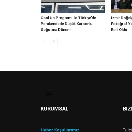
Cool Up Programı ile Türkiye’de
İzmir Doğalg
Perakendede Düşük Karbonlu
Fotoğraf Ya
Soğutma Dönemi
Belli Oldu
KURUMSAL
BİZ
Haber Koşullarımız
Tele