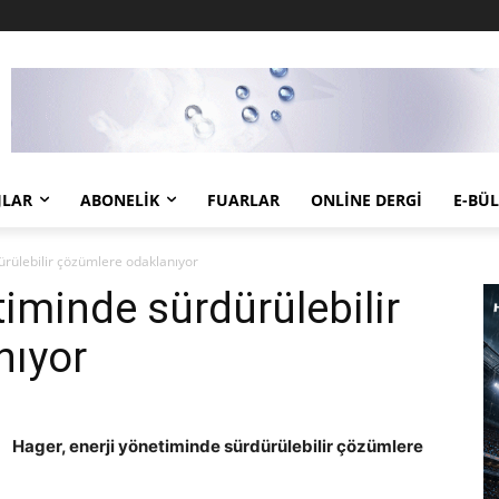
JLAR
ABONELIK
FUARLAR
ONLINE DERGI
E-BÜ
ürülebilir çözümlere odaklanıyor
timinde sürdürülebilir
nıyor
Hager, enerji yönetiminde sürdürülebilir çözümlere