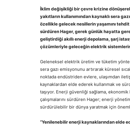
İklim değişikliği bir çevre krizine dönüşer
yakıtların kullanımından kaynaklı sera gazı 
özellikle gelecek nesillerin yaşamını tehdit
sürdüren Hager, gerek günlük hayatta gerek
geliştirdiği akıllı enerji depolama, şarj ista
çözümleriyle geleceğin elektrik sistemleri
Geleneksel elektrik üretim ve tüketim yöntem
sera gazı emisyonunu artırarak küresel sıcakl
noktada endüstriden evlere, ulaşımdan iletiş
kaynaklardan elde ederek kullanmak ve sür
taşıyor. Enerji güvenliği sağlama, ekonomi
çalışmalarını sürdüren Hager; enerji yöneti
sürdürülebilir bir dünya yaratmak için önemli
“Yenilenebilir enerji kaynaklarından elde e