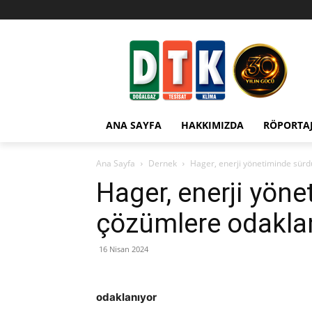
ANA SAYFA
HAKKIMIZDA
RÖPORTA
Ana Sayfa
Dernek
Hager, enerji yönetiminde sürd
Hager, enerji yöne
çözümlere odakla
16 Nisan 2024
odaklanıyor