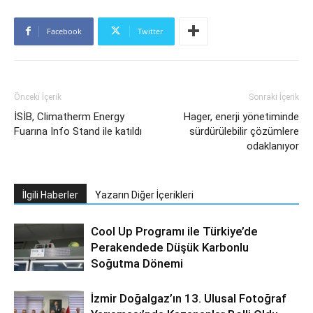
Facebook
Twitter
Önceki İçerik
Sonraki İçerik
İSİB, Climatherm Energy
Hager, enerji yönetiminde
Fuarına Info Stand ile katıldı
sürdürülebilir çözümlere
odaklanıyor
İlgili Haberler
Yazarın Diğer İçerikleri
Cool Up Programı ile Türkiye’de
Perakendede Düşük Karbonlu
Soğutma Dönemi
İzmir Doğalgaz’ın 13. Ulusal Fotoğraf