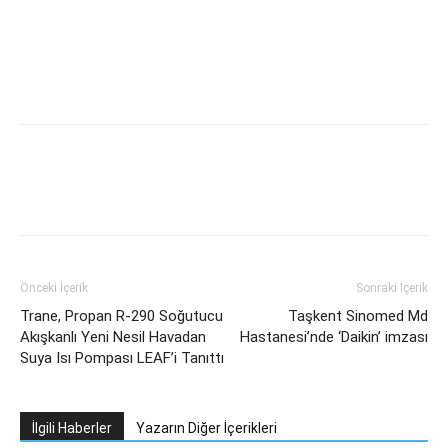
Facebook
Twitter
WhatsApp
L
Önceki İçerik
Sonraki İçerik
Trane, Propan R-290 Soğutucu
Taşkent Sinomed Md
Akışkanlı Yeni Nesil Havadan
Hastanesi’nde ‘Daikin’ imzası
Suya Isı Pompası LEAF’i Tanıttı
İlgili Haberler
Yazarın Diğer İçerikleri