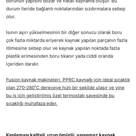
borunun yapısını bozar ve hatalı kaynama oluşur. Bu
durum ileride bağlantı noktalarından sızdırmalara sebep
olur.
Isının aşırı yükselmesinin bir diğer sonucu olarak boru
çok fazla miktarda eriyerek kaynak yapılan parçanın fazla
itilmesine sebep olur ve kaynak yapılan noktada fazla
plastik erimesinden boru tıkanır yada ciddi oranda
içeriden daralır.
Fusion kaynak makineleri, PPRC kaynağı için ideal sıcaklık
olan 270-280˚C dereceye hızlı bir şekilde ulaşır ve yine
bu iş için geliştirilmiş özel termostatı sayesinde bu
sıcaklığı muhafaza eder.
Kaplaması kaliteli, uzun ömürlü, yapışmaz kaynak