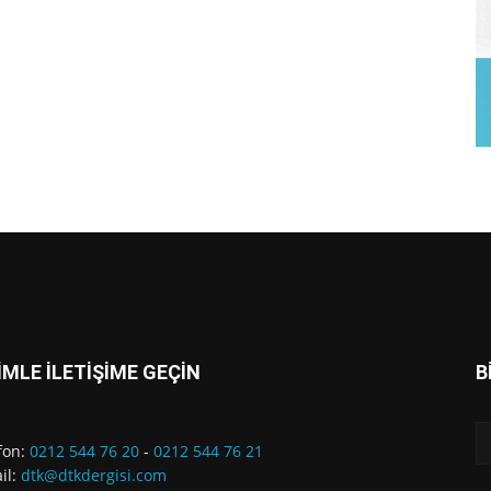
İMLE İLETİŞİME GEÇİN
B
fon:
0212 544 76 20
-
0212 544 76 21
il:
dtk@dtkdergisi.com