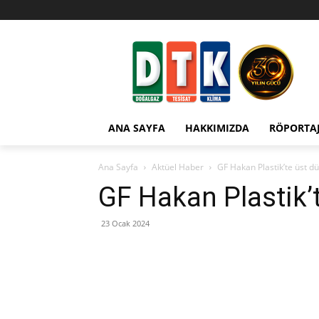
ANA SAYFA
HAKKIMIZDA
RÖPORTA
Ana Sayfa
Aktüel Haber
GF Hakan Plastik’te üst 
GF Hakan Plastik’
23 Ocak 2024