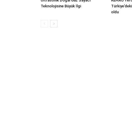
Ultrasonik Doğal Gaz Sayacı
REHAU Yerde
Teknolojisine Büyük İlgi
Türkiye’deki
oldu