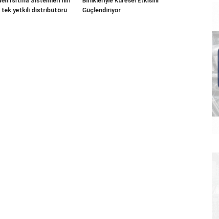
n Isıtma Sistemleri’nin
Birlikleriyle Küresel Etkisini
 tek yetkili distribütörü
Güçlendiriyor