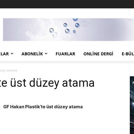
JLAR
ABONELIK
FUARLAR
ONLINE DERGI
E-BÜ
düzey atama
te üst düzey atama
GF Hakan Plastik’te üst düzey atama