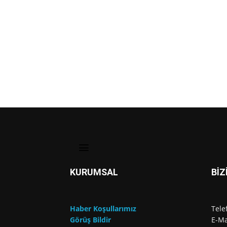
KURUMSAL
BİZ
Haber Koşullarımız
Tele
Görüş Bildir
E-Ma