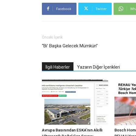
Facebook
Twitter
Wh
Önceki İçerik
“Bi’ Başka Gelecek Mümkün”
İlgili Haberler
Yazarın Diğer İçerikleri
Avrupa Basınından ESKA’nın Akıllı
Bosch Home