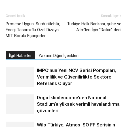
Önceki İçerik
Sonraki İçerik
Prosese Uygun, Sürdürülebilir,
Türkiye Halk Bankası, şube ve
Enerji Tasarruflu Özel Dizayn
Atm’leri İçin “Daikin” dedi
MIT Borulu Eşanjörler
İlgili Haberler
Yazarın Diğer İçerikleri
İMPO’nun Yeni NCV Serisi Pompaları,
Verimlilik ve Güvenilirlikte Sektöre
Referans Oluyor
Doğu İklimlendirme’den National
Stadium’a yüksek verimli havalandırma
çözümleri
Wilo Türkiye, Atmos ISO FF Serisinin