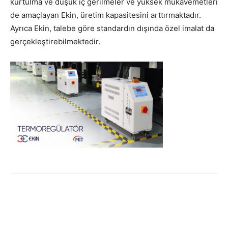
kurtulma ve düşük iç gerilmeler ve yüksek mukavemetleri
de amaçlayan Ekin, üretim kapasitesini arttırmaktadır.
Ayrıca Ekin, talebe göre standardın dışında özel imalat da
gerçekleştirebilmektedir.
Facebook
Twitter
WhatsApp
Link