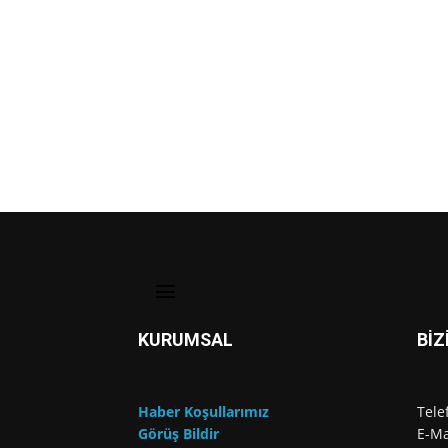
KURUMSAL
BİZ
Haber Koşullarımız
Tele
Görüş Bildir
E-Ma