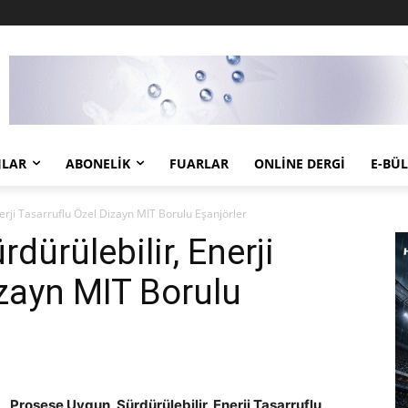
JLAR
ABONELIK
FUARLAR
ONLINE DERGI
E-BÜ
erji Tasarruflu Özel Dizayn MIT Borulu Eşanjörler
dürülebilir, Enerji
izayn MIT Borulu
Prosese Uygun, Sürdürülebilir, Enerji Tasarruflu