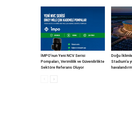
İMPO’nun Yeni NCV Serisi
Doğu İkliml
Pompaları, Verimlilik ve Güvenilirlikte
Stadium’a y
Sektöre Referans Oluyor
havalandırm