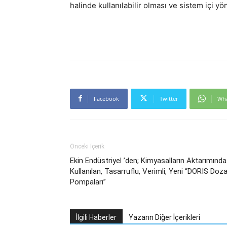
halinde kullanılabilir olması ve sistem içi yö
Facebook
Twitter
Wh
Önceki İçerik
Ekin Endüstriyel ’den; Kimyasalların Aktarımında
Kullanılan, Tasarruflu, Verimli, Yeni “DORIS Doza
Pompaları”
İlgili Haberler
Yazarın Diğer İçerikleri