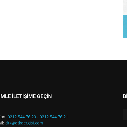
İMLE İLETİŞİME GEÇİN
B
fon:
0212 544 76 20
-
0212 544 76 21
il:
dtk@dtkdergisi.com