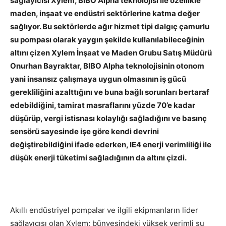
sağlayıcısı Xylem, BIBO Alpha teknolojisi ile özellikle
maden, inşaat ve endüstri sektörlerine katma değer
sağlıyor. Bu sektörlerde ağır hizmet tipi dalgıç çamurlu
su pompası olarak yaygın şekilde kullanılabileceğinin
altını çizen Xylem İnşaat ve Maden Grubu Satış Müdürü
Onurhan Bayraktar, BIBO Alpha teknolojisinin otonom
yani insansız çalışmaya uygun olmasının iş gücü
gerekliliğini azalttığını ve buna bağlı sorunları bertaraf
edebildiğini, tamirat masraflarını yüzde 70’e kadar
düşürüp, vergi istisnası kolaylığı sağladığını ve basınç
sensörü sayesinde işe göre kendi devrini
değiştirebildiğini ifade ederken, IE4 enerji verimliliği ile
düşük enerji tüketimi sağladığının da altını çizdi.
Akıllı endüstriyel pompalar ve ilgili ekipmanların lider
sağlayıcısı olan Xylem; bünyesindeki yüksek verimli su