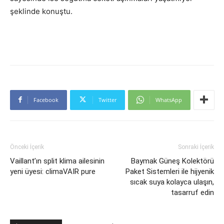
şeklinde konuştu.
Facebook
Twitter
WhatsApp
Önceki İçerik
Sonraki İçerik
Vaillant’ın split klima ailesinin
Baymak Güneş Kolektörü
yeni üyesi: climaVAIR pure
Paket Sistemleri ile hijyenik
sıcak suya kolayca ulaşın,
tasarruf edin