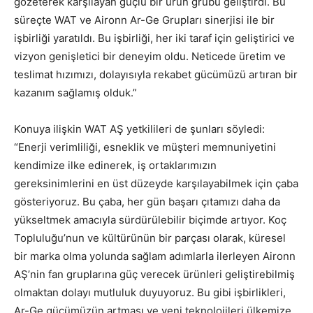
gözeterek karşılayan güçlü bir ürün grubu geliştirdi. Bu
süreçte WAT ve Aironn Ar-Ge Grupları sinerjisi ile bir
işbirliği yaratıldı. Bu işbirliği, her iki taraf için geliştirici ve
vizyon genişletici bir deneyim oldu. Neticede üretim ve
teslimat hızımızı, dolayısıyla rekabet gücümüzü artıran bir
kazanım sağlamış olduk.”
Konuya ilişkin WAT AŞ yetkilileri de şunları söyledi:
“Enerji verimliliği, esneklik ve müşteri memnuniyetini
kendimize ilke edinerek, iş ortaklarımızın
gereksinimlerini en üst düzeyde karşılayabilmek için çaba
gösteriyoruz. Bu çaba, her gün başarı çıtamızı daha da
yükseltmek amacıyla sürdürülebilir biçimde artıyor. Koç
Topluluğu’nun ve kültürünün bir parçası olarak, küresel
bir marka olma yolunda sağlam adımlarla ilerleyen Aironn
AŞ’nin fan gruplarına güç verecek ürünleri geliştirebilmiş
olmaktan dolayı mutluluk duyuyoruz. Bu gibi işbirlikleri,
Ar-Ge gücümüzün artması ve yeni teknolojileri ülkemize