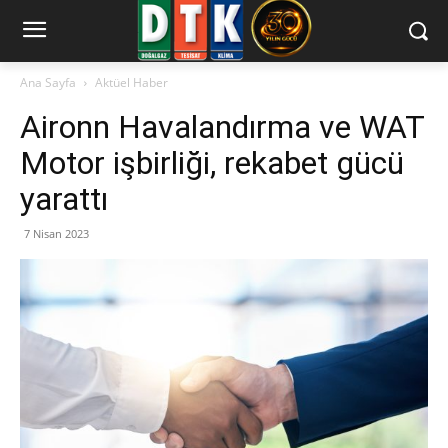
Ana Sayfa
Aktüel Haber
Aironn Havalandırma ve WAT
Motor işbirliği, rekabet gücü
yarattı
7 Nisan 2023