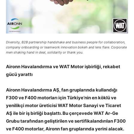
Diversity, B2B partnership handshake and business people for collaboration,
company onboarding or teamwork innovation bokeh and lens flare. Corporate
men shaking hand in deal, solidarity or thank you.
Aironn Havalandırma ve WAT Motor işbirliği, rekabet
gücü yarattı
Aironn Havalandırma AŞ, fan gruplarında kullandığı
F300 ve F400 motorları için Türkiye’nin en köklü ve
yenilikçi motor üreticisi WAT Motor Sanayi ve Ticaret
AŞ ile bir iş birliği başlattı. Bu çerçevede WAT Ar-Ge
Grubu tarafından geliştirilen ve sertifikalandırılan F300
ve F400 motorlar, Aironn fan gruplarında yerini alacak.