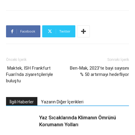
Facebook
Twitter
Önceki İçerik
Sonraki İçerik
Maktek, ISH Frankfurt
Ben-Mak, 2023’te bayi sayısını
Fuarı’nda ziyaretçileriyle
% 50 artırmayı hedefliyor
buluştu
İlgili Haberler
Yazarın Diğer İçerikleri
Yaz Sıcaklarında Klimanın Ömrünü
Korumanın Yolları