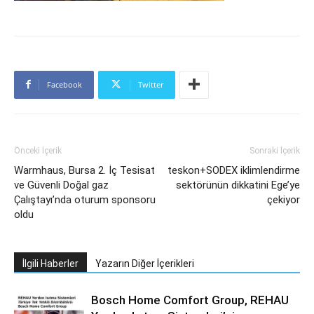
Facebook
Twitter
Önceki İçerik
Sonraki İçerik
Warmhaus, Bursa 2. İç Tesisat
teskon+SODEX iklimlendirme
ve Güvenli Doğal gaz
sektörünün dikkatini Ege’ye
Çalıştayı’nda oturum sponsoru
çekiyor
oldu
İlgili Haberler
Yazarın Diğer İçerikleri
Bosch Home Comfort Group, REHAU