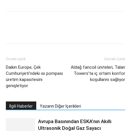
Facebook
Twitter
WhatsApp
L
Önceki İçerik
Sonraki İçerik
Daikin Europe, Çek
Aldağ fancoil üniteleri, Talan
Cumhuriyeti’ndeki ısı pompası
Towers’ta iç ortam konfor
üretim kapasitesini
koşullarını sağlıyor
genişletiyor
İlgili Haberler
Yazarın Diğer İçerikleri
Avrupa Basınından ESKA’nın Akıllı
Ultrasonik Doğal Gaz Sayacı