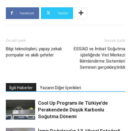
Facebook
Twitter
Önceki İçerik
Sonraki İçerik
Bilgi teknolojileri, yapay zekalı
ESSİAD ve İmbat Soğutma
pompalar ve akıllı şehirler
işbirliğinde Veri Merkezi
İklimlendirme Sistemleri
Semineri gerçekleştirildi
İlgili Haberler
Yazarın Diğer İçerikleri
Cool Up Programı ile Türkiye’de
Perakendede Düşük Karbonlu
Soğutma Dönemi
İzmir Doğalgaz’ın 13. Ulusal Fotoğraf