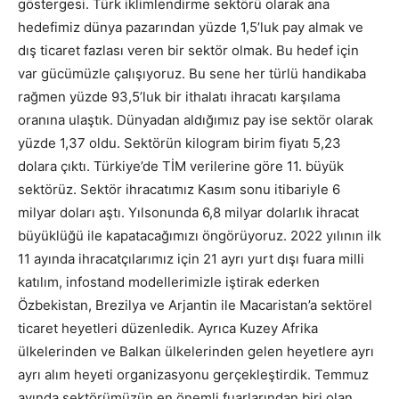
göstergesi. Türk iklimlendirme sektörü olarak ana
hedefimiz dünya pazarından yüzde 1,5’luk pay almak ve
dış ticaret fazlası veren bir sektör olmak. Bu hedef için
var gücümüzle çalışıyoruz. Bu sene her türlü handikaba
rağmen yüzde 93,5’luk bir ithalatı ihracatı karşılama
oranına ulaştık. Dünyadan aldığımız pay ise sektör olarak
yüzde 1,37 oldu. Sektörün kilogram birim fiyatı 5,23
dolara çıktı. Türkiye’de TİM verilerine göre 11. büyük
sektörüz. Sektör ihracatımız Kasım sonu itibariyle 6
milyar doları aştı. Yılsonunda 6,8 milyar dolarlık ihracat
büyüklüğü ile kapatacağımızı öngörüyoruz. 2022 yılının ilk
11 ayında ihracatçılarımız için 21 ayrı yurt dışı fuara milli
katılım, infostand modellerimizle iştirak ederken
Özbekistan, Brezilya ve Arjantin ile Macaristan’a sektörel
ticaret heyetleri düzenledik. Ayrıca Kuzey Afrika
ülkelerinden ve Balkan ülkelerinden gelen heyetlere ayrı
ayrı alım heyeti organizasyonu gerçekleştirdik. Temmuz
ayında sektörümüzün en önemli fuarlarından biri olan