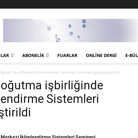
JLAR
ABONELIK
FUARLAR
ONLINE DERGI
E-BÜ
iğinde Veri Merkezi İklimlendirme Sistemleri Semineri gerçekleştirildi
oğutma işbirliğinde
lendirme Sistemleri
tirildi
 Merkezi İklimlendirme Sistemleri Semineri