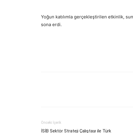
Yoğun katılımla gerçekleştirilen etkinlik, s
sona erdi.
Facebook
Twitter
What
Önceki İçerik
İSİB Sektör Strateji Çalıştayı ile Türk