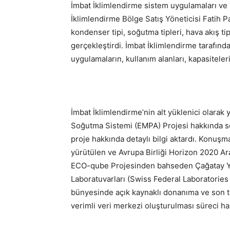
İmbat İklimlendirme sistem uygulamaları v
İklimlendirme Bölge Satış Yöneticisi Fatih P
kondenser tipi, soğutma tipleri, hava akış t
gerçekleştirdi. İmbat İklimlendirme tarafında
uygulamaların, kullanım alanları, kapasiteleri
İmbat İklimlendirme’nin alt yüklenici olarak 
Soğutma Sistemi (EMPA) Projesi hakkında s
proje hakkında detaylı bilgi aktardı. Konuş
yürütülen ve Avrupa Birliği Horizon 2020 A
ECO-qube Projesinden bahseden Çağatay Yıl
Laboratuvarları (Swiss Federal Laboratorie
bünyesinde açık kaynaklı donanıma ve son t
verimli veri merkezi oluşturulması süreci hak