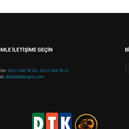
İMLE İLETİŞİME GEÇİN
B
fon:
0212 544 76 20
-
0212 544 76 21
il:
dtk@dtkdergisi.com