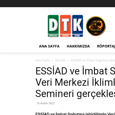
ANA SAYFA
HAKKIMIZDA
RÖPORTA
Ana Sayfa
Dernek
ESSİAD ve İmbat Soğutma işbirl
ESSİAD ve İmbat S
Veri Merkezi İklim
Semineri gerçekleş
16 Aralık 2022
ESSİAD ve İmbat Soğutma işbirliğinde Veri