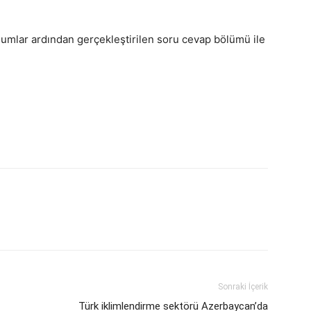
unumlar ardından gerçekleştirilen soru cevap bölümü ile
sApp
Linkedin
Email
Sonraki İçerik
Türk iklimlendirme sektörü Azerbaycan’da