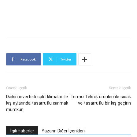
Facebook
Twitter
Önceki İçerik
Sonraki İçerik
Daikin inverterlı split klimalar ile
Termo Teknik ürünleri ile sıcak
kış aylarında tasarruflu ısınmak
ve tasarruflu bir kış geçirin
mümkün
İlgili Haberler
Yazarın Diğer İçerikleri