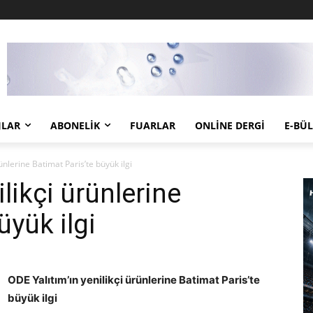
JLAR
ABONELIK
FUARLAR
ONLINE DERGI
E-BÜ
ünlerine Batimat Paris’te büyük ilgi
likçi ürünlerine
üyük ilgi
ODE Yalıtım’ın yenilikçi ürünlerine Batimat Paris’te
büyük ilgi