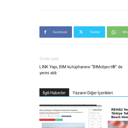
Facebook
Twitter
Wh
Önceki İçerik
LINK Yapı, BIM kütüphanesi “BIMobject®” de
yerini aldı
İlgili Haberler
Yazarın Diğer İçerikleri