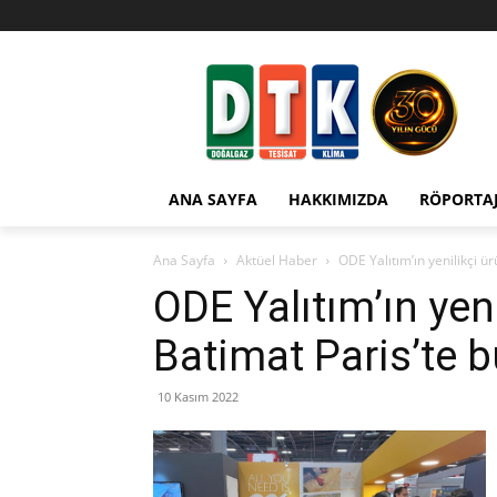
ANA SAYFA
HAKKIMIZDA
RÖPORTA
Ana Sayfa
Aktüel Haber
ODE Yalıtım’ın yenilikçi ür
ODE Yalıtım’ın yeni
Batimat Paris’te b
10 Kasım 2022