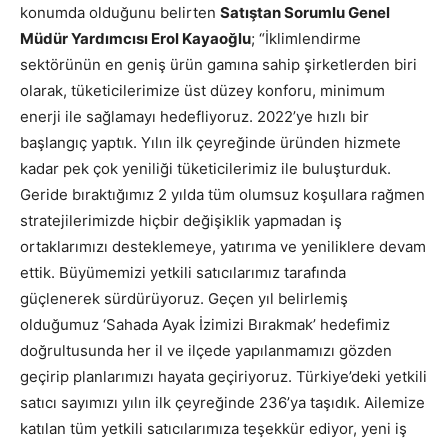
konumda olduğunu belirten
Satıştan Sorumlu Genel
Müdür Yardımcısı Erol Kayaoğlu
; “İklimlendirme
sektörünün en geniş ürün gamına sahip şirketlerden biri
olarak, tüketicilerimize üst düzey konforu, minimum
enerji ile sağlamayı hedefliyoruz. 2022’ye hızlı bir
başlangıç yaptık. Yılın ilk çeyreğinde üründen hizmete
kadar pek çok yeniliği tüketicilerimiz ile buluşturduk.
Geride bıraktığımız 2 yılda tüm olumsuz koşullara rağmen
stratejilerimizde hiçbir değişiklik yapmadan iş
ortaklarımızı desteklemeye, yatırıma ve yeniliklere devam
ettik. Büyümemizi yetkili satıcılarımız tarafında
güçlenerek sürdürüyoruz. Geçen yıl belirlemiş
olduğumuz ‘Sahada Ayak İzimizi Bırakmak’ hedefimiz
doğrultusunda her il ve ilçede yapılanmamızı gözden
geçirip planlarımızı hayata geçiriyoruz. Türkiye’deki yetkili
satıcı sayımızı yılın ilk çeyreğinde 236’ya taşıdık. Ailemize
katılan tüm yetkili satıcılarımıza teşekkür ediyor, yeni iş