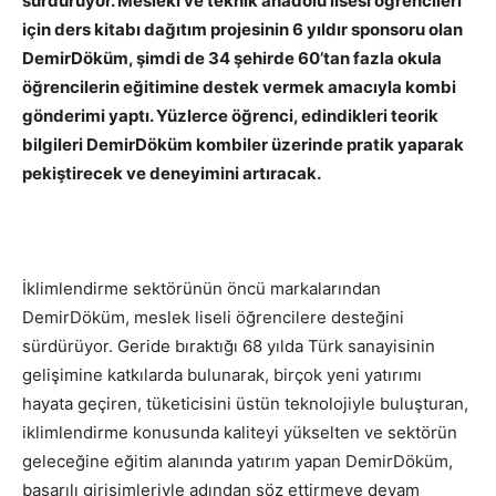
sürdürüyor. Mesleki ve teknik anadolu lisesi öğrencileri
için ders kitabı dağıtım projesinin 6 yıldır sponsoru olan
DemirDöküm, şimdi de 34 şehirde 60’tan fazla okula
öğrencilerin eğitimine destek vermek amacıyla kombi
gönderimi yaptı. Yüzlerce öğrenci, edindikleri teorik
bilgileri DemirDöküm kombiler üzerinde pratik yaparak
pekiştirecek ve deneyimini artıracak.
İklimlendirme sektörünün öncü markalarından
DemirDöküm, meslek liseli öğrencilere desteğini
sürdürüyor. Geride bıraktığı 68 yılda Türk sanayisinin
gelişimine katkılarda bulunarak, birçok yeni yatırımı
hayata geçiren, tüketicisini üstün teknolojiyle buluşturan,
iklimlendirme konusunda kaliteyi yükselten ve sektörün
geleceğine eğitim alanında yatırım yapan DemirDöküm,
başarılı girişimleriyle adından söz ettirmeye devam