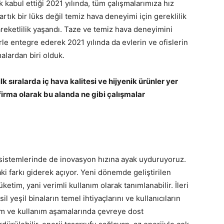
 kabul ettiği 2021 yılında, tüm çalışmalarımıza hız
rtık bir lüks değil temiz hava deneyimi için gereklilik
reketlilik yaşandı. Taze ve temiz hava deneyimini
rle entegre ederek 2021 yılında da evlerin ve ofislerin
malardan biri olduk.
lk sıralarda iç hava kalitesi ve hijyenik ürünler yer
 firma olarak bu alanda ne gibi çalışmalar
sistemlerinde de inovasyon hızına ayak uyduruyoruz.
aki farkı giderek açıyor. Yeni dönemde geliştirilen
ketim, yani verimli kullanım olarak tanımlanabilir. İleri
l yeşil binaların temel ihtiyaçlarını ve kullanıcıların
tim ve kullanım aşamalarında çevreye dost