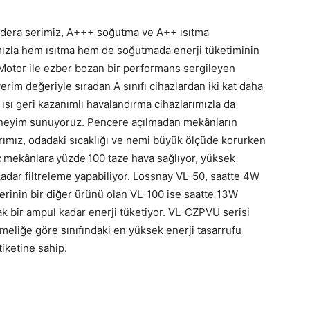
ndera serimiz, A+++ soğutma ve A++ ısıtma
mızla hem ısıtma hem de soğutmada enerji tüketiminin
Motor ile ezber bozan bir performans sergileyen
rim değeriyle sıradan A sınıfı cihazlardan iki kat daha
 ısı geri kazanımlı havalandırma cihazlarımızla da
 deneyim sunuyoruz. Pencere açılmadan mekânların
rımız, odadaki sıcaklığı ve nemi büyük ölçüde korurken
ç mekânlara yüzde 100 taze hava sağlıyor, yüksek
kadar filtreleme yapabiliyor. Lossnay VL-50, saatte 4W
erinin bir diğer ürünü olan VL-100 ise saatte 13W
k bir ampul kadar enerji tüketiyor. VL-CZPVU serisi
meliğe göre sınıfındaki en yüksek enerji tasarrufu
iketine sahip.