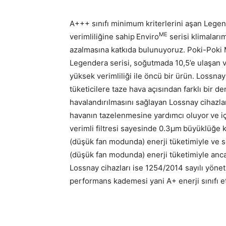
A+++ sınıfı minimum kriterlerini aşan Lege
ME
verimliliğine sahip Enviro
serisi klimaları
azalmasına katkıda bulunuyoruz. Poki-Poki 
Legendera serisi, soğutmada 10,5’e ulaşan ve
yüksek verimliliği ile öncü bir ürün. Lossnay
tüketicilere taze hava açısından farklı bir
havalandırılmasını sağlayan Lossnay cihazla
havanın tazelenmesine yardımcı oluyor ve i
verimli filtresi sayesinde 0.3µm büyüklüğe 
(düşük fan modunda) enerji tüketimiyle ve s
(düşük fan modunda) enerji tüketimiyle anca
Lossnay cihazları ise 1254/2014 sayılı yönet
performans kademesi yani A+ enerji sınıfı et