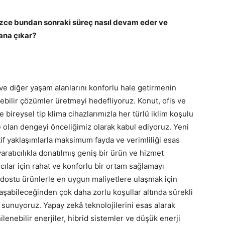
Sizce bundan sonraki süreç nasıl devam eder ve
lana çıkar?
ni ve diğer yaşam alanlarını konforlu hale getirmenin
bilir çözümler üretmeyi hedefliyoruz. Konut, ofis ve
ve bireysel tip klima cihazlarımızla her türlü iklim koşulu
 olan dengeyi önceliğimiz olarak kabul ediyoruz. Yeni
tif yaklaşımlarla maksimum fayda ve verimliliği esas
yaratıcılıkla donatılmış geniş bir ürün ve hizmet
cılar için rahat ve konforlu bir ortam sağlamayı
e dostu ürünlerle en uygun maliyetlere ulaşmak için
laşabileceğinden çok daha zorlu koşullar altında sürekli
ık sunuyoruz. Yapay zekâ teknolojilerini esas alarak
ilenebilir enerjiler, hibrid sistemler ve düşük enerji