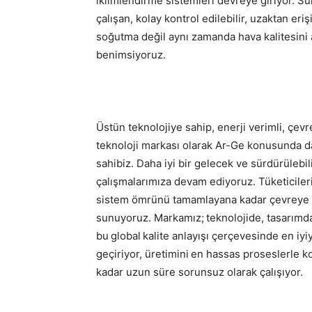
iklimlendirme sistemleri devreye giriyor. Sür
çalışan, kolay kontrol edilebilir, uzaktan e
soğutma değil aynı zamanda hava kalitesini a
benimsiyoruz.
Üstün teknolojiye sahip, enerji verimli, çevr
teknoloji markası olarak Ar-Ge konusunda da
sahibiz. Daha iyi bir gelecek ve sürdürülebil
çalışmalarımıza devam ediyoruz. Tüketiciler
sistem ömrünü tamamlayana kadar çevreye do
sunuyoruz. Markamız; teknolojide, tasarımd
bu global kalite anlayışı çerçevesinde en iyi
geçiriyor, üretimini en hassas proseslerle 
kadar uzun süre sorunsuz olarak çalışıyor.