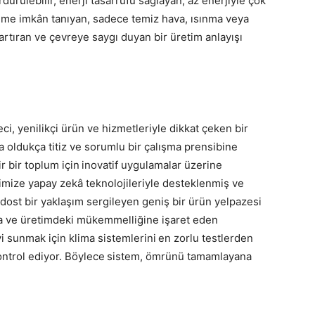
dürülebilir, enerji tasarrufu sağlayan, az enerjiyle çok
rişime imkân tanıyan, sadece temiz hava, ısınma veya
rtıran ve çevreye saygı duyan bir üretim anlayışı
eci, yenilikçi ürün ve hizmetleriyle dikkat çeken bir
 oldukça titiz ve sorumlu bir çalışma prensibine
ir bir toplum için inovatif uygulamalar üzerine
imize yapay zekâ teknolojileriyle desteklenmiş ve
st bir yaklaşım sergileyen geniş bir ürün yelpazesi
a ve üretimdeki mükemmelliğine işaret eden
yi sunmak için klima sistemlerini en zorlu testlerden
kontrol ediyor. Böylece sistem, ömrünü tamamlayana