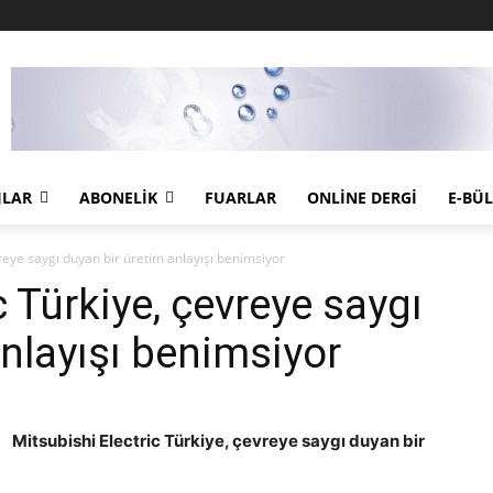
JLAR
ABONELIK
FUARLAR
ONLINE DERGI
E-BÜ
vreye saygı duyan bir üretim anlayışı benimsiyor
c Türkiye, çevreye saygı
nlayışı benimsiyor
Mitsubishi Electric Türkiye,
çevreye saygı duyan bir