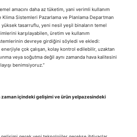
temel amacını daha az tüketim, yani verimli kullanım
iye Klima Sistemleri Pazarlama ve Planlama Departman
, yüksek tasarruflu, yeni nesil yeşil binaların temel
nimlerini karşılayabilen, üretim ve kullanım
temlerinin devreye girdiğini söyledi ve ekledi:
 enerjiyle çok çalışan, kolay kontrol edilebilir, uzaktan
sınma veya soğutma değil aynı zamanda hava kalitesini
layışı benimsiyoruz.”
zaman içindeki gelişimi ve ürün yelpazesindeki
gelişimi gerek yeni teknolojiler gerekse ihtiyaçlar