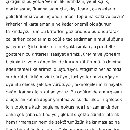
çıktığımız bu yolda ‘verimlilik, istihdam, yenilikçilik,
markalaşma, finansal sonuçlar, dış ticaret, çalışanların
geliştirilmesi ve bilinçlendirilmesi, topluma katkı ve çevre’
kriterlerini karşılamanın ne kadar önemli olduğunun
farkındayız. Tüm bu kriterleri göz önünde bulundurarak
çalışırken çabalarımızı ödülle taçlandırmanın mutluluğunu
yaşıyoruz. Şirketimizin temel yaklaşımlarıyla paralellik
gösteren bu kriterler; faaliyetlerimizi, üretim ve yönetim
biçimimizi ve en önemlisi de kurum kültürümüzü domine
eden temel ilkelerimizi oluşturuyor. Attığımız her adımda
sürdürülebilirliğin izini sürüyor, faaliyetlerimizi doğayla
uyumlu olacak şekilde yürütüyor, teknolojilerimizi hayata
değer katmak için kullanıyoruz. Bu ödülün de omurgasını
oluşturan katma değer yaratma ve sürdürülebilir gelecek
için topluma katkı sağlama noktasında her zamankinden
daha çok çaba sarf ediyor, global ölçekte adımlar atarak
hem firmamızın hem de sektörümüzün kalkınması adına
öncü bir rol üstleniyoruz. Çalışmalarımıza hız kesmeden