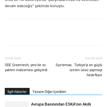
devam edeceğiz’’ şeklinde konuştu.
Facebook
Twitter
WhatsApp
Link
Önceki İçerik
Sonraki İçerik
ODE Greentech, yeni bir ısı
Systemair, Türkiye’yi en güçlü
yalıtım malzemesi geliştirdi
üretim üssü yapmayı
hedefliyor
İlgili Haberler
Yazarın Diğer İçerikleri
Avrupa Basınından ESKA’nın Akıllı