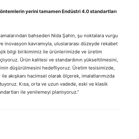
 yöntemlerin yerini tamamen Endüstri 4.0 standartları
lamalarından bahseden Nida Şahin, şu noktalara vurgu
ı ve inovasyon kavramıyla, uluslararası düzeyde rekabet
jik bilgi birikimimiz ile ürünlerimizde ve üretim
lıyoruz. Ürün kalitesi ve standardının yükseltilmesini,
erinin düşürülmesini hedefliyoruz. Üretim tesisimizde,
ile akışkanı hacimsel olarak ölçerek, imalatlarımızda
utuyoruz. Kısa, orta ve uzun vadede, eski ve klasik
dartları ile yenilemeyi planlıyoruz.”
atsApp
Linkedin
Email