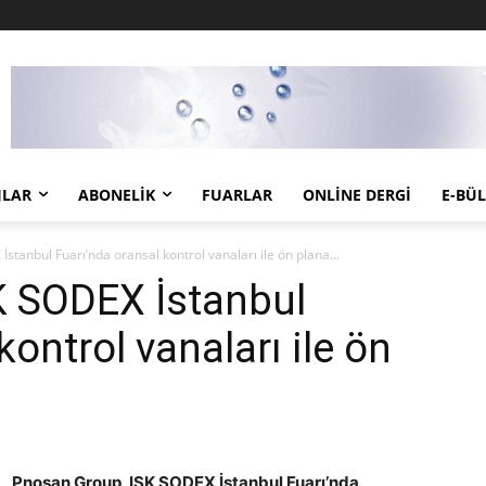
JLAR
ABONELIK
FUARLAR
ONLINE DERGI
E-BÜ
tanbul Fuarı’nda oransal kontrol vanaları ile ön plana...
K SODEX İstanbul
kontrol vanaları ile ön
Pnosan Group, ISK SODEX İstanbul Fuarı’nda