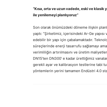
“Kısa, orta ve uzun vadede, eski ve klasik
ile yenilemeyi planlıyoruz”
Son olarak önümüzdeki döneme ilişkin plan
yaptı: “Şirketimiz, içerisindeki Ar-Ge yapıs
edebilir bir yapı için çabalamaktadır. Teknolo
süreçlerinde enerji tasarrufu sağlamayı amaç
verimliliğin artırılmasını ve üretim maliyetl
DN15’ten DN300’ e kadar ürettiğimiz vanalar 
gerekli ayar ve kalibrasyon testlerine tabi t
yöntemlerin yerini tamamen Endüstri 4.0 stan
Facebook
Twitter
Wh