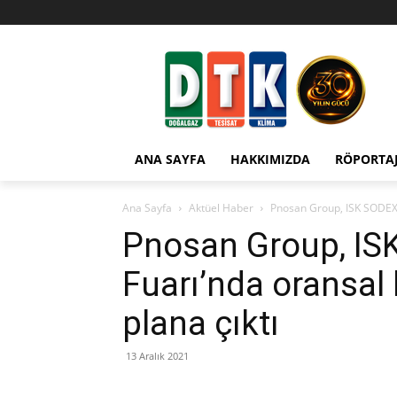
ANA SAYFA
HAKKIMIZDA
RÖPORTA
Ana Sayfa
Aktüel Haber
Pnosan Group, ISK SODEX İs
Pnosan Group, IS
Fuarı’nda oransal 
plana çıktı
13 Aralık 2021