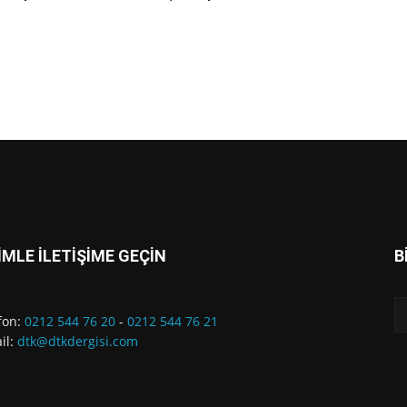
İMLE İLETİŞİME GEÇİN
B
fon:
0212 544 76 20
-
0212 544 76 21
il:
dtk@dtkdergisi.com