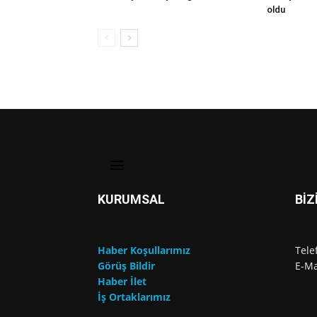
oldu
KURUMSAL
BİZ
Haber Koşullarımız
Tele
Görüş Bildir
E-Ma
Haber İlet
İş Ortaklarımız