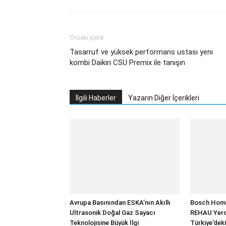
Önceki İçerik
Tasarruf ve yüksek performans ustası yeni
kombi Daikin CSU Premix ile tanışın
İlgili Haberler
Yazarın Diğer İçerikleri
Avrupa Basınından ESKA’nın Akıllı
Bosch Home
Ultrasonik Doğal Gaz Sayacı
REHAU Yerde
Teknolojisine Büyük İlgi
Türkiye’deki