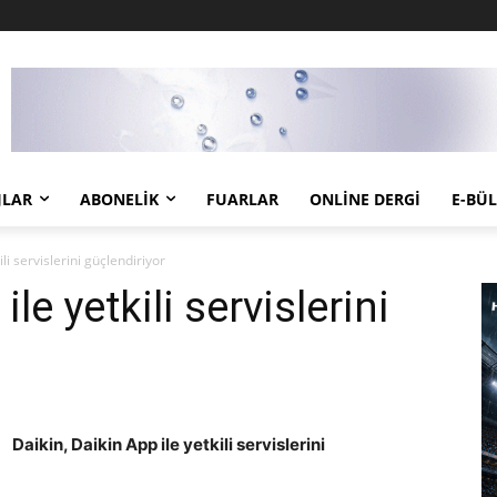
JLAR
ABONELIK
FUARLAR
ONLINE DERGI
E-BÜ
ili servislerini güçlendiriyor
le yetkili servislerini
Daikin, Daikin App ile yetkili servislerini