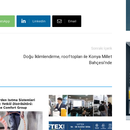
atsApp
Linkedin
Email
Sonraki İçerik
Doğu İklimlendirme, rooftopları ile Konya Millet
Bahçesi’nde