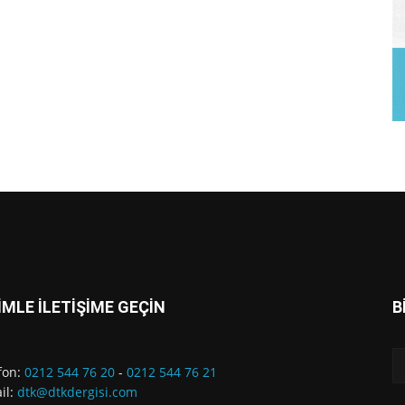
İMLE İLETİŞİME GEÇİN
B
fon:
0212 544 76 20
-
0212 544 76 21
il:
dtk@dtkdergisi.com