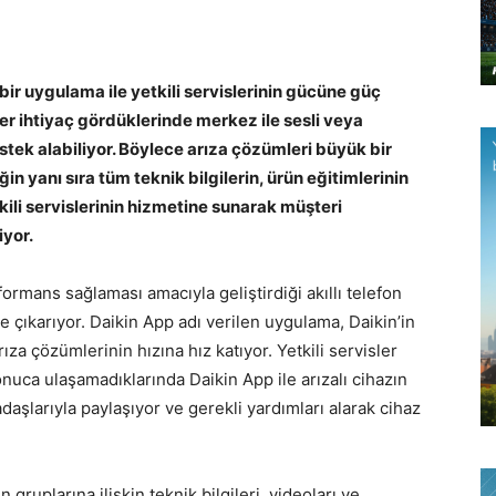
ni bir uygulama ile yetkili servislerinin gücüne güç
er ihtiyaç gördüklerinde merkez ile sesli veya
stek alabiliyor. Böylece arıza çözümleri büyük bir
in yanı sıra tüm teknik bilgilerin, ürün eğitimlerinin
kili servislerinin hizmetine sunarak müşteri
yor.
formans sağlaması amacıyla geliştirdiği akıllı telefon
e çıkarıyor. Daikin App adı verilen uygulama, Daikin’in
za çözümlerinin hızına hız katıyor. Yetkili servisler
onuca ulaşamadıklarında Daikin App ile arızalı cihazın
daşlarıyla paylaşıyor ve gerekli yardımları alarak cihaz
gruplarına ilişkin teknik bilgileri, videoları ve