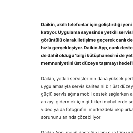
Daikin, akıllı telefonlar için geliştirdiği ye
katıyor. Uygulama sayesinde yetkili servisl
görüntülü olarak iletişime geçerek canlı de
hızla gerçekleşiyor. Daikin App, canlı desteğ
de dahil olduğu ‘bilgi kütüphanesi’ni de yet
memnuniyetini üst düzeye taşımayı hedefli
Daikin, yetkili servislerinin daha yüksek per
uygulamasıyla servis kalitesini bir üst düzey
güçlü servis ağına mobil destek sağlarken arı
arızayı gidermek için gittikleri mahallerde s
video ya da fotoğrafını merkezdeki ekip arka
sorununu anında çözebiliyor.
Daikin App, mobil desteğin yanı sıra tüm ürün 