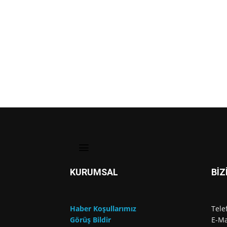
KURUMSAL
BİZ
Haber Koşullarımız
Tele
Görüş Bildir
E-Ma