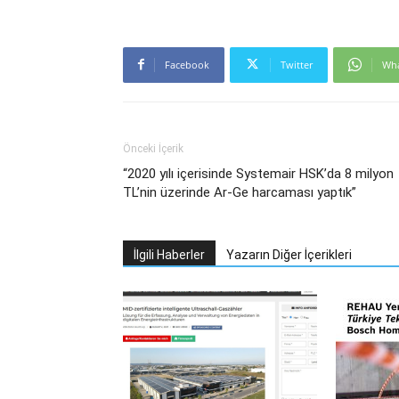
Facebook
Twitter
Wh
Önceki İçerik
“2020 yılı içerisinde Systemair HSK’da 8 milyon
TL’nin üzerinde Ar-Ge harcaması yaptık”
İlgili Haberler
Yazarın Diğer İçerikleri