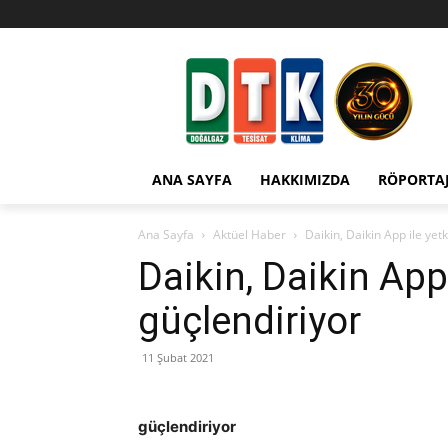
ANA SAYFA
HAKKIMIZDA
RÖPORTA
Ana Sayfa
Aktüel Haber
Daikin, Daikin App ile yetk
Daikin, Daikin App i
güçlendiriyor
11 Şubat 2021
güçlendiriyor